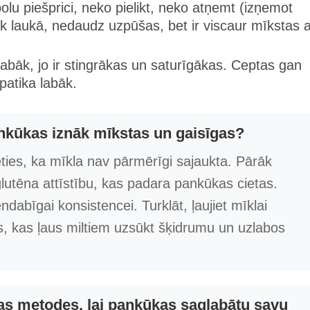
polu piešprici, neko pielikt, neko atņemt (izņemot
k laukā, nedaudz uzpūšas, bet ir viscaur mīkstas a
abāk, jo ir stingrākas un saturīgākas. Ceptas gan
patika labāk.
ankūkas iznāk mīkstas un gaisīgas?
eties, ka mīkla nav pārmērīgi sajaukta. Pārāk
glutēna attīstību, kas padara pankūkas cietas.
endabīgai konsistencei. Turklāt, ļaujiet mīklai
, kas ļaus miltiem uzsūkt šķidrumu un uzlabos
as metodes, lai pankūkas saglabātu savu