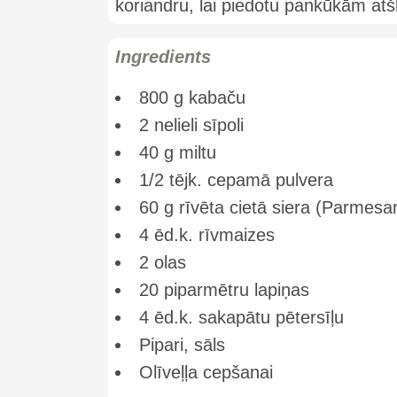
koriandru, lai piedotu pankūkām atšķ
Ingredients
800 g kabaču
2 nelieli sīpoli
40 g miltu
1/2 tējk. cepamā pulvera
60 g rīvēta cietā siera (Parmesa
4 ēd.k. rīvmaizes
2 olas
20 piparmētru lapiņas
4 ēd.k. sakapātu pētersīļu
Pipari, sāls
Olīveļļa cepšanai