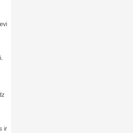
evi
i.
dz
 ir