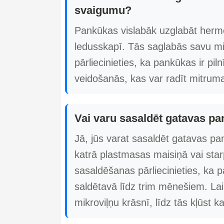
svaigumu?
Pankūkas vislabāk uzglabāt hermē
ledusskapī. Tās saglabās savu m
pārliecinieties, ka pankūkas ir pil
veidošanās, kas var radīt mitrum
Vai varu sasaldēt gatavas pan
Jā, jūs varat sasaldēt gatavas pan
katrā plastmasas maisiņā vai star
sasaldēšanas pārliecinieties, ka p
saldētavā līdz trim mēnešiem. Lai
mikroviļņu krāsnī, līdz tās kļūst k