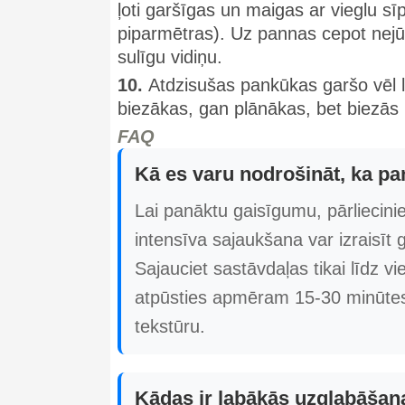
ļoti garšīgas un maigas ar vieglu sī
piparmētras). Uz pannas cepot nejū
sulīgu vidiņu.
10.
Atdzisušas pankūkas garšo vēl l
biezākas, gan plānākas, bet biezās 
FAQ
Kā es varu nodrošināt, ka p
Lai panāktu gaisīgumu, pārliecini
intensīva sajaukšana var izraisīt 
Sajauciet sastāvdaļas tikai līdz vi
atpūsties apmēram 15-30 minūtes
tekstūru.
Kādas ir labākās uzglabāšan