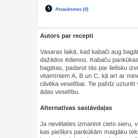
Atsauksmes (0)
Autors par recepti
Vasaras laikā, kad kabači aug bagātīg
dažādos ēdienos. Kabaču pankūkas ar
bagātas, padarot tās par lielisku izv
vitamīniem A, B un C, kā arī ar mine
cilvēka veselībai. Tie palīdz uzturē
ādas veselību.
Alternatīvas sastāvdaļas
Ja nevēlaties izmantot cieto sieru, v
kas piešķirs pankūkām maigāku tekst