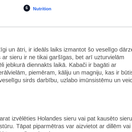
Nutrition
i un ātri, ir ideāls laiks izmantot šo veselīgo dārz
 sieru ir ne tikai garšīgas, bet arī uzturvielām
ēli jebkurā diennakts laikā. Kabači ir bagāti ar
rālvielām, piemēram, kāliju un magniju, kas ir būti
t veselīgu sirds darbību, uzlabo imūnsistēmu un vei
arat izvēlēties Holandes sieru vai pat kausēto sieru
ūru. Tāpat piparmētras var aizvietot ar dillēm vai