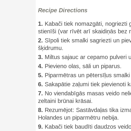
Recipe Directions
1.
Kabači tiek nomazgāti, nogriezti ga
stienīši (var rīvēt arī skaidiņās bez 
2.
Sīpoli tiek smalki sagriezti un pi
šķidrumu.
3.
Miltus sajauc ar cepamo pulveri u
4.
Pievieno olas, sāli un piparus.
5.
Piparmētras un pētersīļus smalki
6.
Sakapātie zaļumi tiek pievienoti 
7.
No viendabīgās masas veido nelie
zeltaini brūnai krāsai.
8.
Rezumējot: Sastāvdaļas tika izman
Holandes un piparmētru nebija.
9.
Kabači tiek baudīti daudzos veido