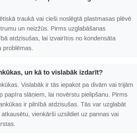
tiskā traukā vai cieši noslēgtā plastmasas plēvē
itrumu un neizžūs. Pirms uzglabāšanas
nībā atdzisušas, lai izvairītos no kondensāta
a problēmas.
kūkas, un kā to vislabāk izdarīt?
kūkas. Vislabāk ir tās iepakot pa divām vai trijām
p papīra slāņiem, lai novērstu pielipšanu. Pirms
ankūkas ir pilnībā atdzisušas. Tās var uzglabāt
 atkausētu, vienkārši uzsildiet uz pannas vai
arstas.