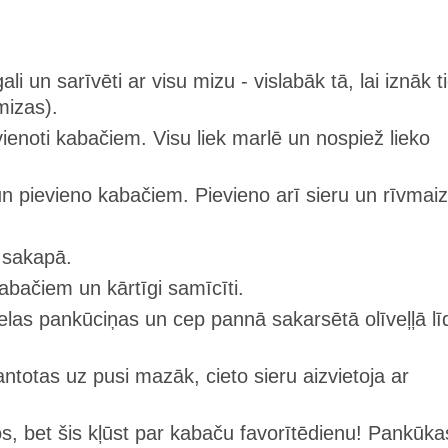
li un sarīvēti ar visu mizu - vislabāk tā, lai iznāk ti
mizas).
evienoti kabačiem. Visu liek marlē un nospiež lieko
n pievieno kabačiem. Pievieno arī sieru un rīvmaiz
 sakapā.
kabačiem un kārtīgi samīcīti.
las pankūciņas un cep pannā sakarsētā olīveļļā lī
totas uz pusi mazāk, cieto sieru aizvietoja ar
s, bet šis kļūst par kabaču favorītēdienu! Pankūkas