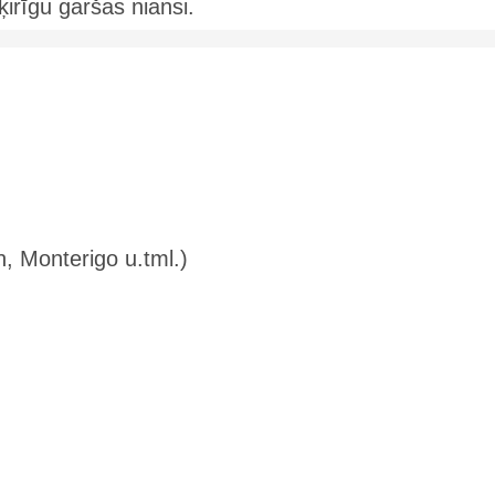
irīgu garšas niansi.
n, Monterigo u.tml.)