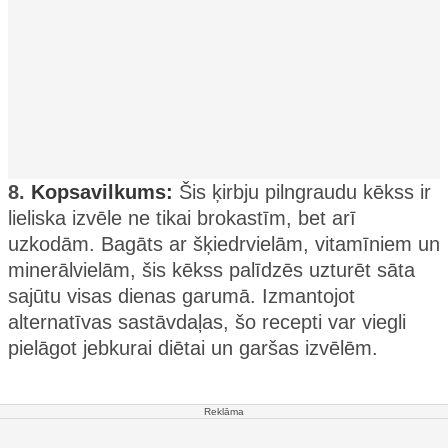
8.
Kopsavilkums:
Šis ķirbju pilngraudu kēkss ir
lieliska izvēle ne tikai brokastīm, bet arī
uzkodām. Bagāts ar šķiedrvielām, vitamīniem un
minerālvielām, šis kēkss palīdzēs uzturēt sāta
sajūtu visas dienas garumā. Izmantojot
alternatīvas sastāvdaļas, šo recepti var viegli
pielāgot jebkurai diētai un garšas izvēlēm.
Reklāma