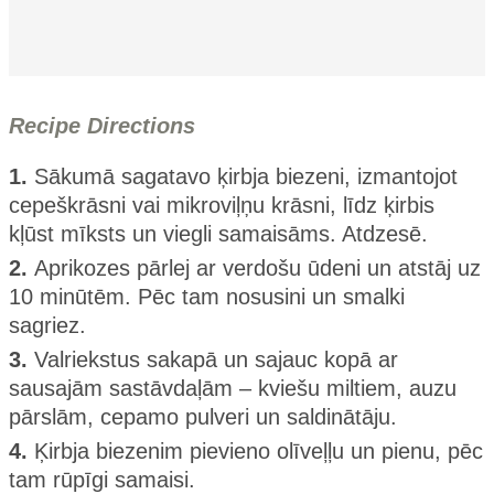
Recipe Directions
1.
Sākumā sagatavo ķirbja biezeni, izmantojot
cepeškrāsni vai mikroviļņu krāsni, līdz ķirbis
kļūst mīksts un viegli samaisāms. Atdzesē.
2.
Aprikozes pārlej ar verdošu ūdeni un atstāj uz
10 minūtēm. Pēc tam nosusini un smalki
sagriez.
3.
Valriekstus sakapā un sajauc kopā ar
sausajām sastāvdaļām – kviešu miltiem, auzu
pārslām, cepamo pulveri un saldinātāju.
4.
Ķirbja biezenim pievieno olīveļļu un pienu, pēc
tam rūpīgi samaisi.