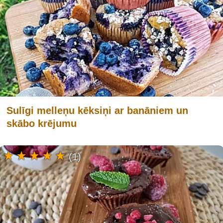
Sulīgi melleņu kēksiņi ar banāniem un
skābo krējumu
(1)