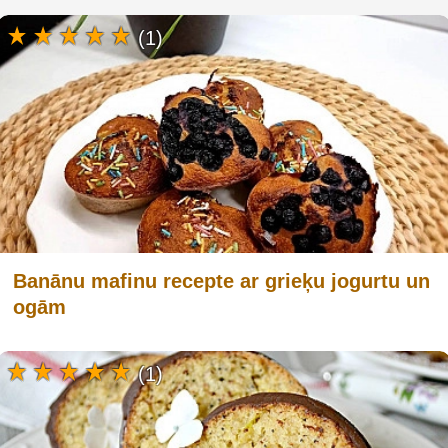
(1)
Banānu mafinu recepte ar grieķu jogurtu un
ogām
(1)