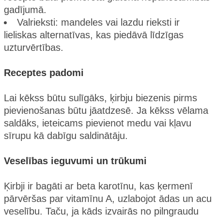
gadījumā.
Valrieksti: mandeles vai lazdu rieksti ir
lieliskas alternatīvas, kas piedāvā līdzīgas
uzturvērtības.
Receptes padomi
Lai kēkss būtu sulīgāks, ķirbju biezenis pirms
pievienošanas būtu jāatdzesē. Ja kēkss vēlama
saldāks, ieteicams pievienot medu vai kļavu
sīrupu kā dabīgu saldinātāju.
Veselības ieguvumi un trūkumi
Ķirbji ir bagāti ar beta karotīnu, kas ķermenī
pārvēršas par vitamīnu A, uzlabojot ādas un acu
veselību. Taču, ja kāds izvairās no pilngraudu