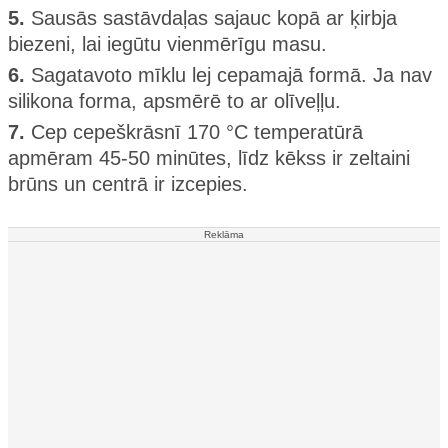
5.
Sausās sastāvdaļas sajauc kopā ar ķirbja
biezeni, lai iegūtu vienmērīgu masu.
6.
Sagatavoto mīklu lej cepamajā formā. Ja nav
silikona forma, apsmērē to ar olīveļļu.
7.
Cep cepeškrāsnī 170 °C temperatūrā
apmēram 45-50 minūtes, līdz kēkss ir zeltaini
brūns un centrā ir izcepies.
Reklāma