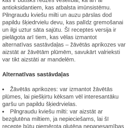
kas ir būtisks redzes veselībai, kā arī ar
antioksidantiem, kas atbalsta imūnsistēmu.
Pilngraudu kviešu milti un auzu pārslas dod
papildu šķiedrvielu devu, kas palīdz gremošanai
un ilgi uztur sāta sajūtu. Šī receptes versija ir
pielāgota arī tiem, kas vēlas izmantot
alternatīvas sastāvdaļas – žāvētās aprikozes var
aizstāt ar žāvētām plūmēm, savukārt valrieksti
var tikt aizstāti ar mandelēm.
Alternatīvas sastāvdaļas
Žāvētās aprikozes: var izmantot žāvētās
plūmes, lai piešķirtu kēksam vēl interesantāku
garšu un papildu šķiedrvielas.
Pilngraudu kviešu milti: var aizstāt ar
bezglutēna miltiem, ja nepieciešams, lai šī
recepte būtu piemērota glutēna nepanesamības