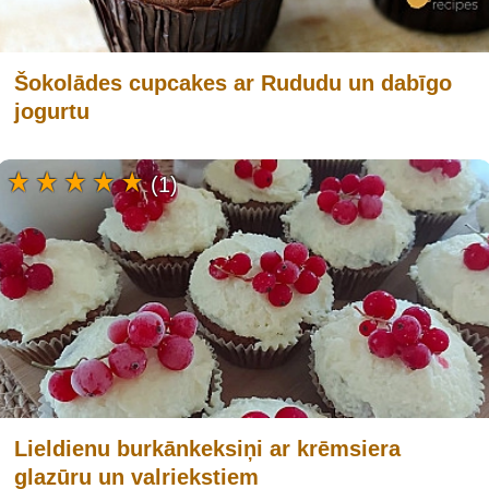
Šokolādes cupcakes ar Rududu un dabīgo
jogurtu
(1)
Lieldienu burkānkeksiņi ar krēmsiera
glazūru un valriekstiem