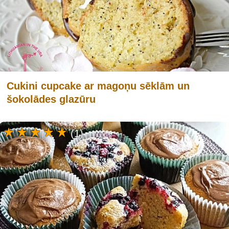
Cukini cupcake ar magoņu sēklām un
šokolādes glazūru
(1)