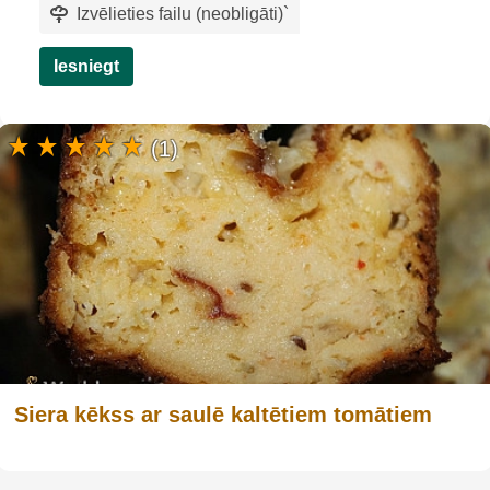
Izvēlieties failu (neobligāti)
`
Iesniegt
(1)
Siera kēkss ar saulē kaltētiem tomātiem