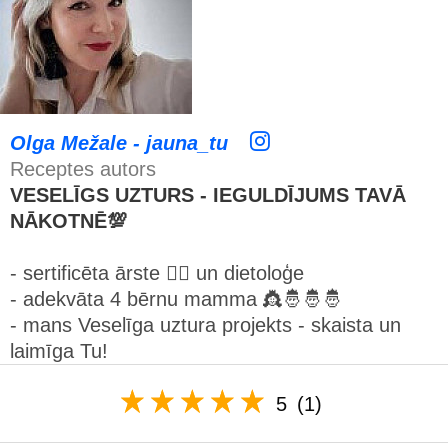
Olga Mežale - jauna_tu
Receptes autors
VESELĪGS UZTURS - IEGULDĪJUMS TAVĀ
NĀKOTNĒ💯
- sertificēta ārste 👩‍⚕️ un dietoloģe
- adekvāta 4 bērnu mamma 👸🤴🤴🤴
- mans Veselīga uztura projekts - skaista un
laimīga Tu!
5
(1)