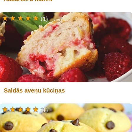
(1)
Saldās aveņu kūciņas
(1)