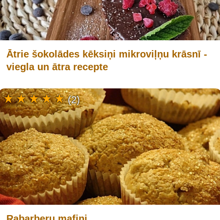
Ātrie šokolādes kēksiņi mikroviļņu krāsnī -
viegla un ātra recepte
(2)
Rabarberu mafini