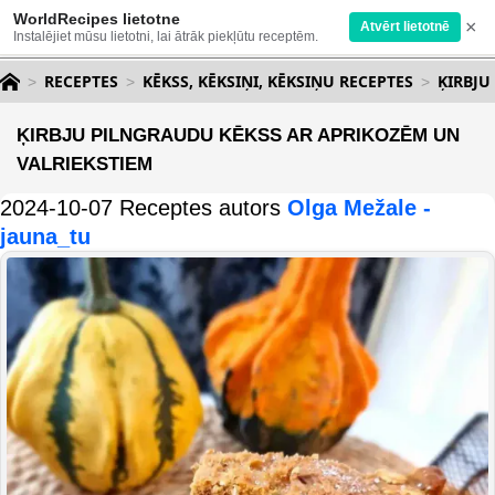
WorldRecipes lietotne
×
Atvērt lietotnē
Instalējiet mūsu lietotni, lai ātrāk piekļūtu receptēm.
RECEPTES
KĒKSS, KĒKSIŅI, KĒKSIŅU RECEPTES
ĶIRBJU
ĶIRBJU PILNGRAUDU KĒKSS AR APRIKOZĒM UN
VALRIEKSTIEM
2024-10-07 Receptes autors
Olga Mežale -
jauna_tu