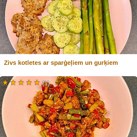
Zivs kotletes ar sparģeļiem un gurķiem
(1)