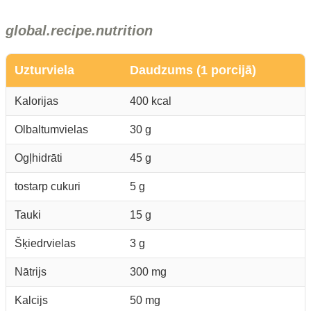
global.recipe.nutrition
Uzturviela
Daudzums (1 porcijā)
Kalorijas
400 kcal
Olbaltumvielas
30 g
Ogļhidrāti
45 g
tostarp cukuri
5 g
Tauki
15 g
Šķiedrvielas
3 g
Nātrijs
300 mg
Kalcijs
50 mg