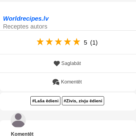
Worldrecipes.lv
Receptes autors
5
(1)
Saglabāt
Komentēt
#Laša ēdieni
#Zivis, zivju ēdieni
Komentēt