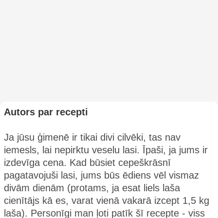
Autors par recepti
Ja jūsu ģimenē ir tikai divi cilvēki, tas nav
iemesls, lai nepirktu veselu lasi. Īpaši, ja jums ir
izdevīga cena. Kad būsiet cepeškrāsnī
pagatavojuši lasi, jums būs ēdiens vēl vismaz
divām dienām (protams, ja esat liels laša
cienītājs kā es, varat vienā vakarā izcept 1,5 kg
laša). Personīgi man ļoti patīk šī recepte - viss