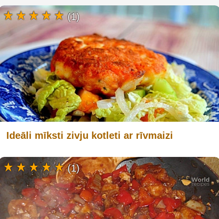
(1)
Ideāli mīksti zivju kotleti ar rīvmaizi
(1)