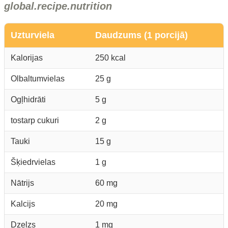
global.recipe.nutrition
Uzturviela
Daudzums (1 porcijā)
Kalorijas
250 kcal
Olbaltumvielas
25 g
Ogļhidrāti
5 g
tostarp cukuri
2 g
Tauki
15 g
Šķiedrvielas
1 g
Nātrijs
60 mg
Kalcijs
20 mg
Dzelzs
1 mg