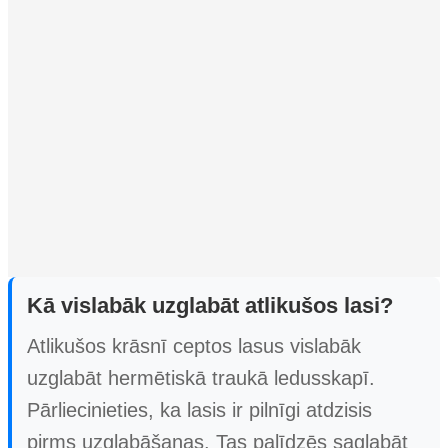
Kā vislabāk uzglabāt atlikušos lasi?
Atlikušos krāsnī ceptos lasus vislabāk
uzglabāt hermētiskā traukā ledusskapī.
Pārliecinieties, ka lasis ir pilnīgi atdzisis
pirms uzglabāšanas. Tas palīdzēs saglabāt