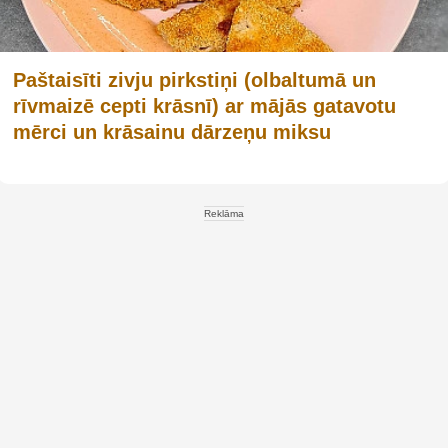
Paštaisīti zivju pirkstiņi (olbaltumā un
rīvmaizē cepti krāsnī) ar mājās gatavotu
mērci un krāsainu dārzeņu miksu
Reklāma