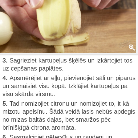
3.
Sagrieziet kartupeļus šķēlēs un izkārtojiet tos
uz cepšanas paplātes.
4.
Apsmērējiet ar eļļu, pievienojiet sāli un piparus
un samaisiet visu kopā. Izklājiet kartupeļus pa
visu skārda virsmu.
5.
Tad nomizojiet citronu un nomizojiet to, it kā
mizotu apelsīnu. Šādā veidā lasis nebūs apdegis
no mizas baltās daļas, bet smaržos pēc
brīnišķīgā citrona aromāta.
6.
Sasmalciniet pētersīļus un raudeni un