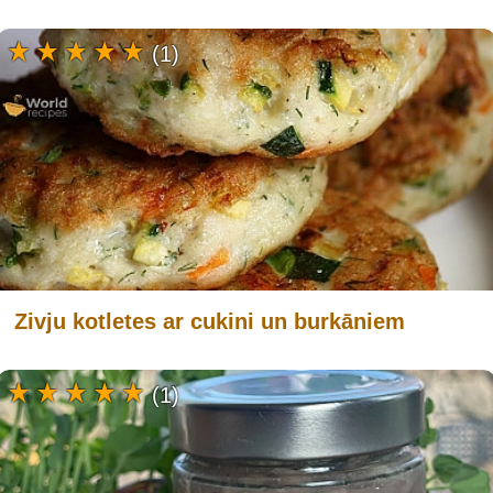
(1)
Zivju kotletes ar cukini un burkāniem
(1)