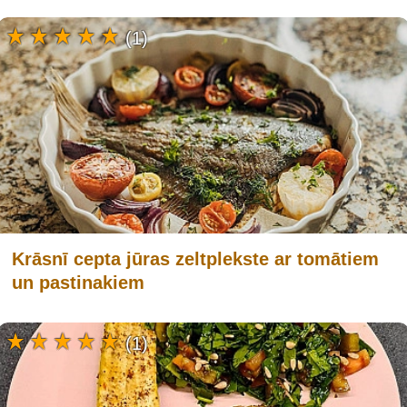
(1)
Krāsnī cepta jūras zeltplekste ar tomātiem
un pastinakiem
(1)