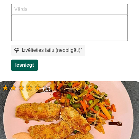
Izvēlieties failu (neobligāti)
`
Iesniegt
(1)