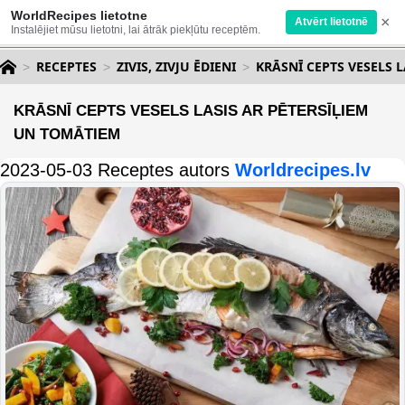
WorldRecipes lietotne
×
Atvērt lietotnē
Instalējiet mūsu lietotni, lai ātrāk piekļūtu receptēm.
RECEPTES
ZIVIS, ZIVJU ĒDIENI
KRĀSNĪ CEPTS VESELS 
KRĀSNĪ CEPTS VESELS LASIS AR PĒTERSĪĻIEM
UN TOMĀTIEM
2023-05-03 Receptes autors
Worldrecipes.lv