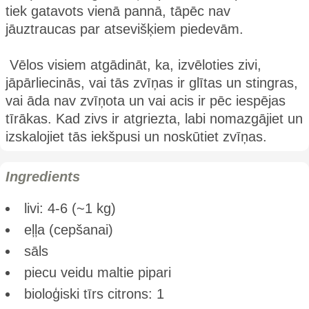
tiek gatavots vienā pannā, tāpēc nav
jāuztraucas par atsevišķiem piedevām.
Vēlos visiem atgādināt, ka, izvēloties zivi,
jāpārliecinās, vai tās zvīņas ir glītas un stingras,
vai āda nav zvīņota un vai acis ir pēc iespējas
tīrākas. Kad zivs ir atgriezta, labi nomazgājiet un
izskalojiet tās iekšpusi un noskūtiet zvīņas.
Ingredients
livi: 4-6 (~1 kg)
eļļa (cepšanai)
sāls
piecu veidu maltie pipari
bioloģiski tīrs citrons: 1