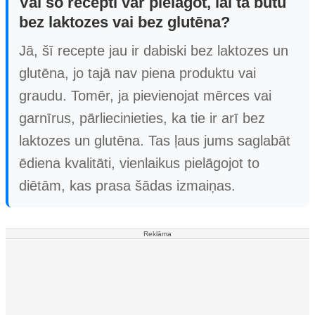
Vai šo recepti var pielāgot, lai tā būtu
bez laktozes vai bez glutēna?
Jā, šī recepte jau ir dabiski bez laktozes un
glutēna, jo tajā nav piena produktu vai
graudu. Tomēr, ja pievienojat mērces vai
garnīrus, pārliecinieties, ka tie ir arī bez
laktozes un glutēna. Tas ļaus jums saglabāt
ēdiena kvalitāti, vienlaikus pielāgojot to
diētām, kas prasa šādas izmaiņas.
Reklāma