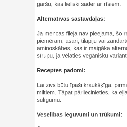
garšu, kas lieliski sader ar rīsiem.
Alternatīvas sastāvdaļas:
Ja mencas fileja nav pieejama, šo re
piemēram, asari, tilapiju vai zandar
aminoskābes, kas ir maigāka alterna
sīrupu, ja vēlaties vegānisku variant
Receptes padomi:
Lai zivs būtu īpaši kraukšķīga, pirm
miltiem. Tāpat pārliecinieties, ka eļļ
sulīgumu.
Veselības ieguvumi un trūkumi: