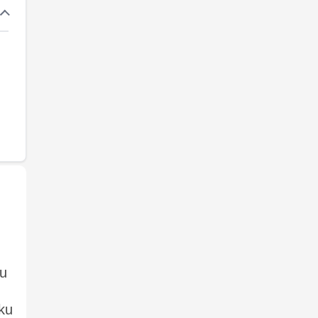
ku
sku