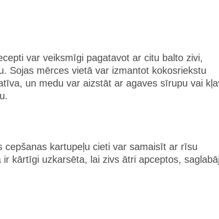
cepti var veiksmīgi pagatavot ar citu balto zivi,
tu. Sojas mērces vietā var izmantot kokosriekstu
tīva, un medu var aizstāt ar agaves sīrupu vai kļ
u.
s cepšanas kartupeļu cieti var samaisīt ar rīsu
a ir kārtīgi uzkarsēta, lai zivs ātri apceptos, saglabā