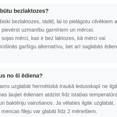
ā būtu bezlaktozes?
biski bezlaktozes, tādēļ, lai to pielāgotu cilvēkiem a
i pievērst uzmanību garnīriem un mērcei.
 sojas mērci, kas ir bez laktozes, kā mērci vai
drošinās garšīgu alternatīvu, bet arī saglabās ēdie
us no šī ēdiena?
cams uzglabāt hermētiskā traukā ledusskapī ne ilg
s ļaujiet ēdienam atdzist līdz istabas temperatūra
n baktēriju vairošanos. Ja vēlaties ilgāk uzglabāt,
 mencas fileju var glabāt līdz 2 mēnešiem.