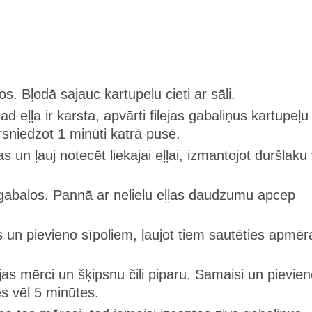
ņos. Bļodā sajauc kartupeļu cieti ar sāli.
Kad eļļa ir karsta, apvārti filejas gabaliņus kartupeļu
rsniedzot 1 minūti katrā pusē.
un ļauj notecēt liekajai eļļai, izmantojot duršlaku 
 gabalos. Pannā ar nelielu eļļas daudzumu apcep
s un pievieno sīpoliem, ļaujot tiem sautēties apmē
as mērci un šķipsnu čili piparu. Samaisi un pievie
es vēl 5 minūtes.