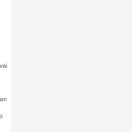
vai
ram
no