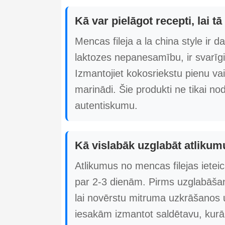
Kā var pielāgot recepti, lai t
Mencas fileja a la china style ir da
laktozes nepanesamību, ir svarīg
Izmantojiet kokosriekstu pienu vai
marinādi. Šie produkti ne tikai no
autentiskumu.
Kā vislabāk uzglabāt atlikum
Atlikumus no mencas filejas ietei
par 2-3 dienām. Pirms uzglabāšana
lai novērstu mitruma uzkrāšanos u
iesakām izmantot saldētavu, kurā