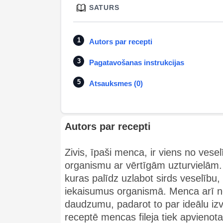
SATURS
Autors par recepti
Pagatavošanas instrukcijas
Atsauksmes (0)
Autors par recepti
Zivis, īpaši menca, ir viens no vese
organismu ar vērtīgām uzturvielām.
kuras palīdz uzlabot sirds veselību
iekaisumus organismā. Menca arī no
daudzumu, padarot to par ideālu izvē
receptē mencas fileja tiek apvienota