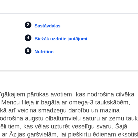
Sastāvdaļas
Biežāk uzdotie jautājumi
Nutrition
līgākajiem pārtikas avotiem, kas nodrošina cilvēka
 Mencu fileja ir bagāta ar omega-3 taukskābēm,
, kā arī veicina smadzeņu darbību un mazina
drošina augstu olbaltumvielu saturu ar zemu tau
li tiem, kas vēlas uzturēt veselīgu svaru. Šajā
 ar Āzijas garšvielām, lai piešķirtu ēdienam eksoti