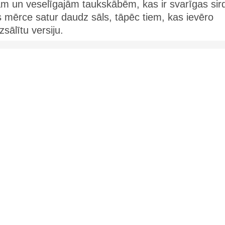
lām un veselīgajām taukskābēm, kas ir svarīgas sir
 mērce satur daudz sāls, tāpēc tiem, kas ievēro
sālītu versiju.