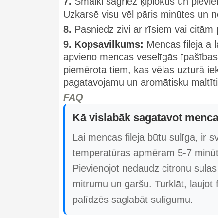
7.
Smalki sagriez ķiplokus un pievie
Uzkarsē visu vēl pāris minūtes un
8.
Pasniedz zivi ar rīsiem vai citām
9.
Kopsavilkums:
Mencas fileja a l
apvieno mencas veselīgās īpašības ar
piemērota tiem, kas vēlas uzturā iekļ
pagatavojamu un aromātisku maltīti
FAQ
Kā vislabāk sagatavot mencas 
Lai mencas fileja būtu sulīga, ir 
temperatūras apmēram 5-7 minūtes
Pievienojot nedaudz citronu sulas 
mitrumu un garšu. Turklāt, ļaujot 
palīdzēs saglabāt sulīgumu.