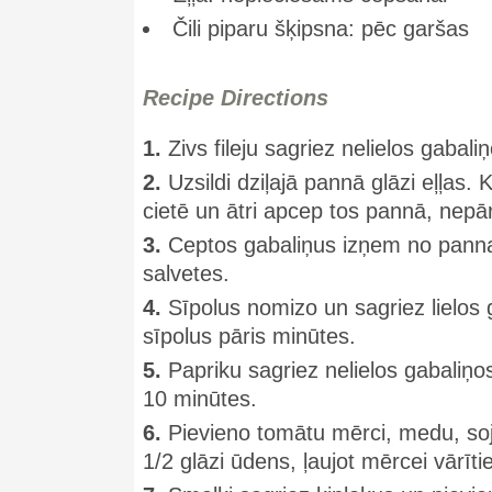
Čili piparu šķipsna: pēc garšas
Recipe Directions
1.
Zivs fileju sagriez nelielos gabali
2.
Uzsildi dziļajā pannā glāzi eļļas. 
cietē un ātri apcep tos pannā, nepā
3.
Ceptos gabaliņus izņem no pannas 
salvetes.
4.
Sīpolus nomizo un sagriez lielos
sīpolus pāris minūtes.
5.
Papriku sagriez nelielos gabaliņo
10 minūtes.
6.
Pievieno tomātu mērci, medu, soj
1/2 glāzi ūdens, ļaujot mērcei vārīti