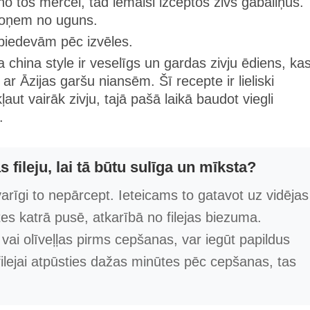
no tos mērcei, tad iemaisi izceptos zivs gabaliņus.
 noņem no uguns.
 piedevām pēc izvēles.
a china style ir veselīgs un gardas zivju ēdiens, ka
 Āzijas garšu niansēm. Šī recepte ir lieliski
aut vairāk zivju, tajā pašā laikā baudot viegli
.
fileju, lai tā būtu sulīga un mīksta?
svarīgi to nepārcept. Ieteicams to gatavot uz vidējas
 katrā pusē, atkarībā no filejas biezuma.
vai olīveļļas pirms cepšanas, var iegūt papildus
filejai atpūsties dažas minūtes pēc cepšanas, tas