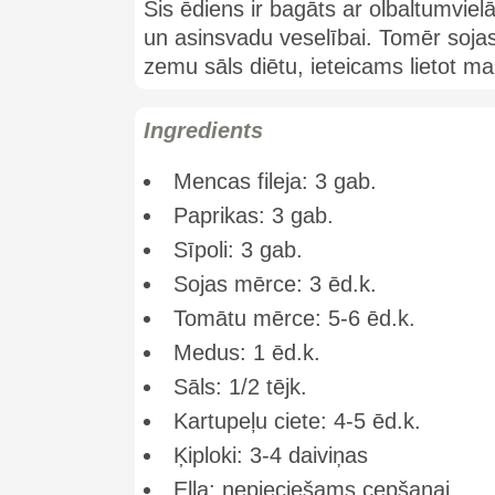
Šis ēdiens ir bagāts ar olbaltumvie
un asinsvadu veselībai. Tomēr sojas
zemu sāls diētu, ieteicams lietot maz
Ingredients
Mencas fileja: 3 gab.
Paprikas: 3 gab.
Sīpoli: 3 gab.
Sojas mērce: 3 ēd.k.
Tomātu mērce: 5-6 ēd.k.
Medus: 1 ēd.k.
Sāls: 1/2 tējk.
Kartupeļu ciete: 4-5 ēd.k.
Ķiploki: 3-4 daiviņas
Eļļa: nepieciešams cepšanai