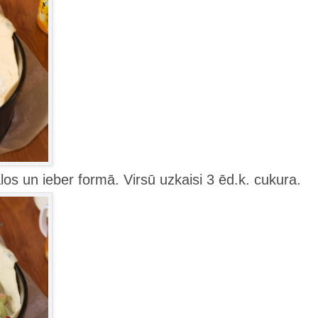
os un ieber formā. Virsū uzkaisi 3 ēd.k. cukura.