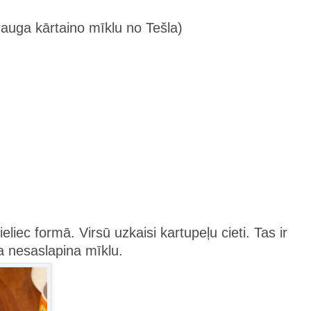
rauga kārtaino mīklu no Tešla)
ieliec formā. Virsū uzkaisi kartupeļu cieti. Tas ir
la nesaslapina mīklu.