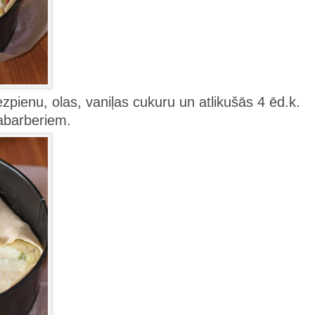
zpienu, olas, vaniļas cukuru un atlikušās 4 ēd.k.
rabarberiem.