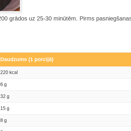
 200 grādos uz 25-30 minūtēm. Pirms pasniegšana
Daudzums (1 porcijā)
220 kcal
6 g
32 g
15 g
8 g