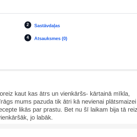
Sastāvdaļas
Atsauksmes (0)
oreiz kaut kas ātrs un vienkāršs- kārtainā mīkla,
īrāgs mums pazuda tik ātri kā nevienai plātsmaizei
ecepte likās par prastu. Bet nu šī laikam bija tā rei
ienkāršāk, jo labāk.