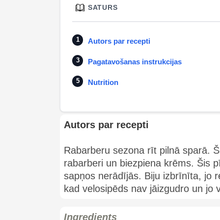
SATURS
Autors par recepti
Pagatavošanas instrukcijas
Nutrition
Autors par recepti
Rabarberu sezona rīt pilnā sparā. Š
rabarberi un biezpiena krēms. Šis p
sapņos nerādījās. Biju izbrīnīta, jo r
kad velosipēds nav jāizgudro un jo v
Ingredients