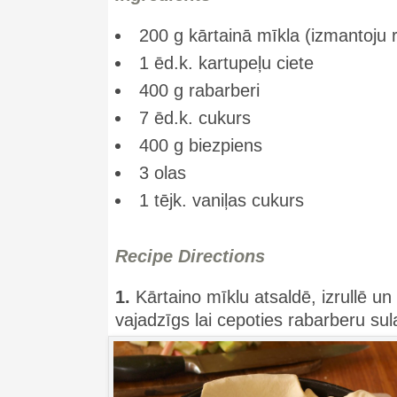
200 g kārtainā mīkla (izmantoju 
1 ēd.k. kartupeļu ciete
400 g rabarberi
7 ēd.k. cukurs
400 g biezpiens
3 olas
1 tējk. vaniļas cukurs
Recipe Directions
1.
Kārtaino mīklu atsaldē, izrullē un 
vajadzīgs lai cepoties rabarberu su