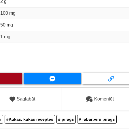
2 g
100 mg
50 mg
1 mg
Saglabāt
Komentēt
u
#Kūkas, kūkas receptes
# pīrāgs
# rabarberu pīrāgs