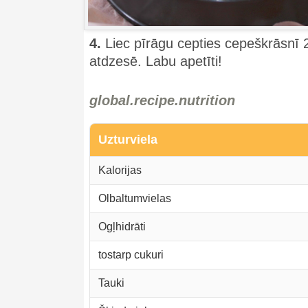
4.
Liec pīrāgu cepties cepeškrāsnī
atdzesē. Labu apetīti!
global.recipe.nutrition
Uzturviela
Kalorijas
Olbaltumvielas
Ogļhidrāti
tostarp cukuri
Tauki