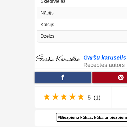
Šķiedrvielas
Nātrijs
Kalcijs
Dzelzs
Garšu karuselis
Receptes autors
5
(1)
#Biezpiena kūkas, kūka ar biezpien