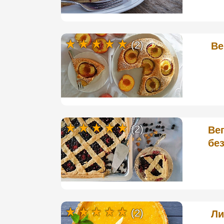
(2)
Ве
(2)
Ве
бе
(2)
Ли