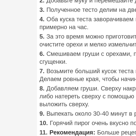
2.
Добавьте муку и перемешайте 
3.
Полученное тесто делим на две 
4.
Оба куска теста заворачиваем
примерно на час.
5.
За это время можно приготовит
очистите орехи и мелко измельчи
6.
Смешиваем груши с орехами, п
сгущенки.
7.
Возьмите больший кусок теста
Делаем ровные края, чтобы начин
8.
Добавляем груши. Сверху накр
либо натереть сверху с помощью 
выложить сверху.
9.
Выпекать около 30-40 минут в 
10.
Горячий пирог очень вкусно п
11.
Рекомендация:
Больше рецеп