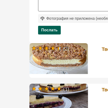
Фотография не приложена (необя
Послать
(2)
Тв
(1)
Тв