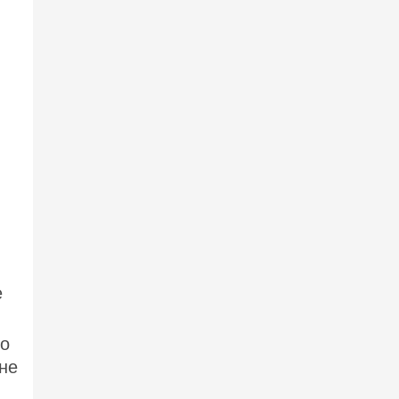
е
то
не