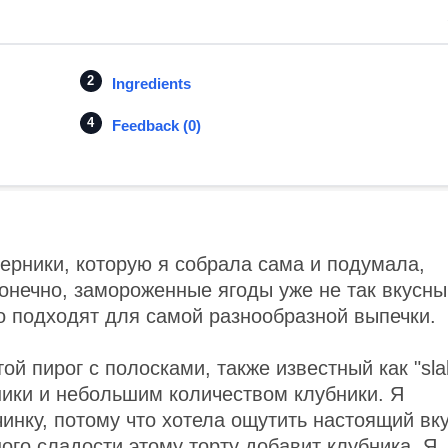
Ingredients
Feedback (0)
ерники, которую я собрала сама и подумала,
Конечно, замороженные ягоды уже не так вкусны
о подходят для самой разнообразной выпечки.
той пирог с полосками, также известный как "sla
ники и небольшим количеством клубники. Я
инку, потому что хотела ощутить настоящий вк
ого сладости этому торту добавит клубника. Я