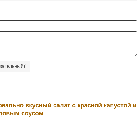
зательный)
`
реально вкусный салат с красной капустой и
довым соусом