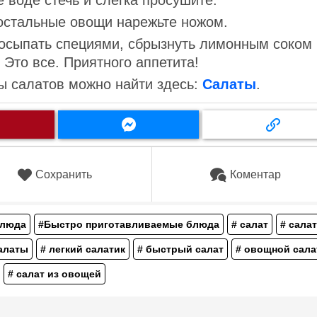
 воде стечь и слегка просушите.
 остальные овощи нарежьте ножом.
Посыпать специями, сбрызнуть лимонным соком 
 Это все. Приятного аппетита!
ы салатов можно найти здесь:
Салаты
.
Сохранить
Коментар
блюда
#Быстро приготавливаемые блюда
# салат
# сала
алаты
# легкий салатик
# быстрый салат
# овощной сала
# салат из овощей