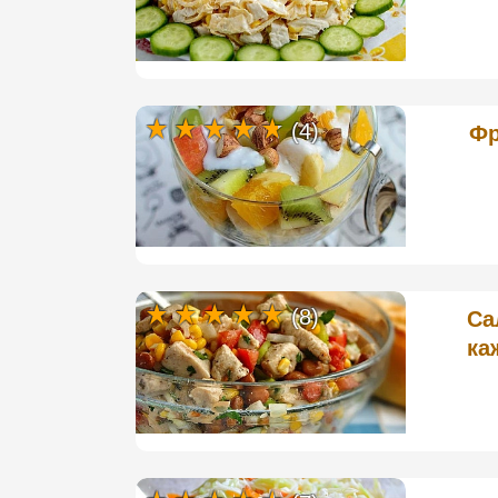
(4)
Фр
(8)
Са
ка