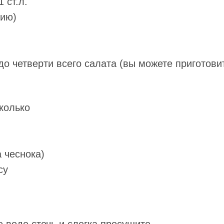
 ст.л.
нию)
 до четверти всего салата (вы можете приготови
колько
а чеснока)
су