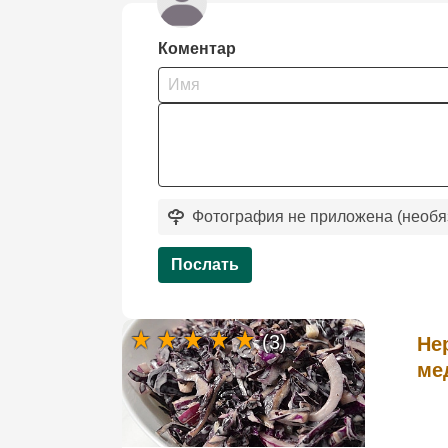
Коментар
Фотография не приложена (необя
Послать
(3)
Не
ме