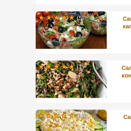
(5)
Са
ка
(1)
Са
ко
(18)
Са