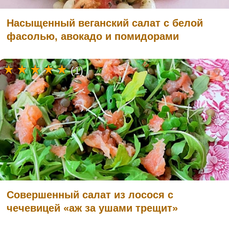
Насыщенный веганский салат с белой
фасолью, авокадо и помидорами
(1)
Совершенный салат из лосося с
чечевицей «аж за ушами трещит»