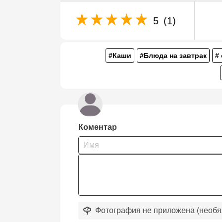
5
(1)
#Каши
#Блюда на завтрак
#
Коментар
Фотография не приложена (необя