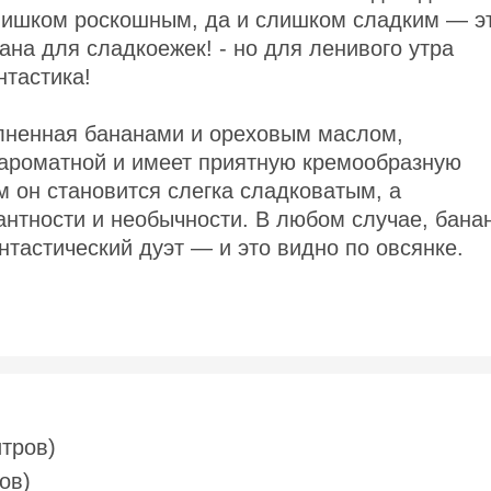
 слишком роскошным, да и слишком сладким — э
на для сладкоежек! - но для ленивого утра
тастика!
олненная бананами и ореховым маслом,
, ароматной и имеет приятную кремообразную
 он становится слегка сладковатым, а
антности и необычности. В любом случае, бана
тастический дуэт — и это видно по овсянке.
итров)
ов)