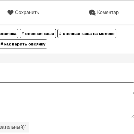
Сохранить
Коментар
 овсянка
# овсяная каша
# овсяная каша на молоке
# как варить овсянку
зательный)
`