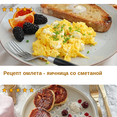
(2)
Рецепт омлета - яичница со сметаной
(4)