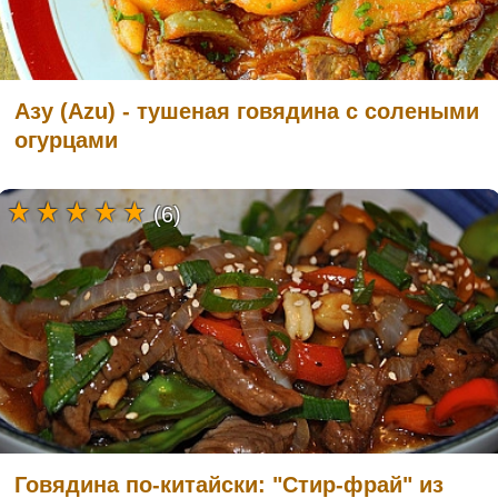
Азу (Azu) - тушеная говядина с солеными
огурцами
(6)
Говядина по-китайски: "Стир-фрай" из