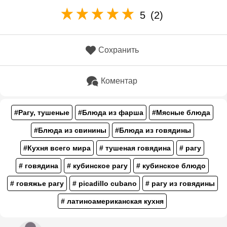
5
(2)
Сохранить
Коментар
#Рагу, тушеные
#Блюда из фарша
#Мясные блюда
#Блюда из свинины
#Блюда из говядины
#Кухня всего мира
# тушеная говядина
# рагу
# говядина
# кубинское рагу
# кубинское блюдо
# говяжье рагу
# picadillo cubano
# рагу из говядины
# латиноамериканская кухня