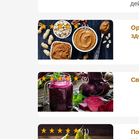
де
(1)
Ор
зд
(9)
Св
(1)
По