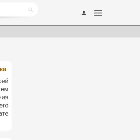
ка
оей
нем
ния
его
ате