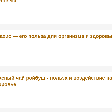
ловека
ахис — его польза для организма и здоровь
асный чай ройбуш - польза и воздействие н
оровье