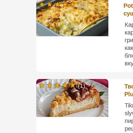
(2)
Pot
су
Ка
ка
гр
ка
бл
вк
(1)
Тв
Pl
Tik
sl
пи
ре