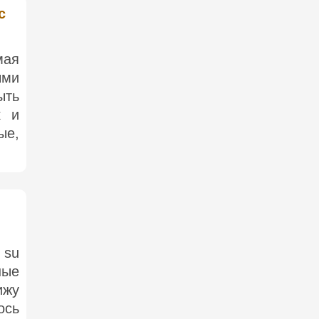
с
мая
ыми
ыть
к и
ые,
s su
ные
ижу
ось