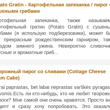
ato Gratin - Картофельная запеканка / пирог 
шеными грибами
ртофельная запеканка, также называе
ртофельный гратин (Potato Gratin) с сушен
ибами (я использую подберезовики), может б
к прекрасным рождественским гарниром, та
юдом зимнего ужина. Невероятно сливочн
усные и ароматные гриб...
орожный пирог со сливами (Cottage Cheese
um Cake)
rai paprastas, bet labai neprastas varškės pyraga
yvomis.Есть ли кто-нибудь, кто не любит творож
роги? Мне самой они очень нравятся. Просто в
цепт и сразу хочу попробовать. Это оказал