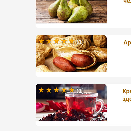
че
(1)
Ар
(1)
Кр
зд