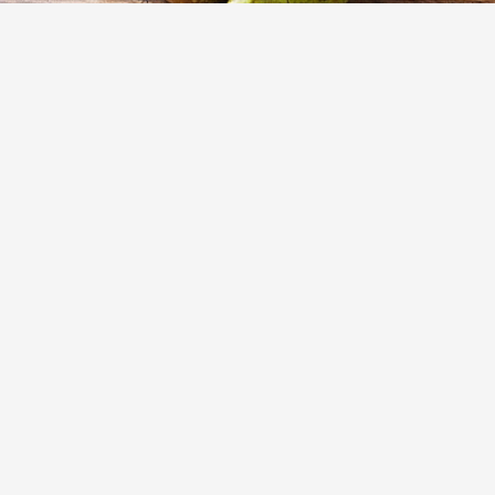
Польза груши для организма и здоровья
человека
(1)
Арахис — его польза для организма и
здоровья