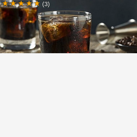
(3)
Black Russian (Чёрный русский) коктейль
с водкой и кофейным ликером
Легкий в приготовлении, но в то же время
очень вкусный коктейль с английским
названием Black Russian «Чёрный русский».
Готовится из водки и кофейного ликера.
Попробуйте и вы, этот рецепт вас не