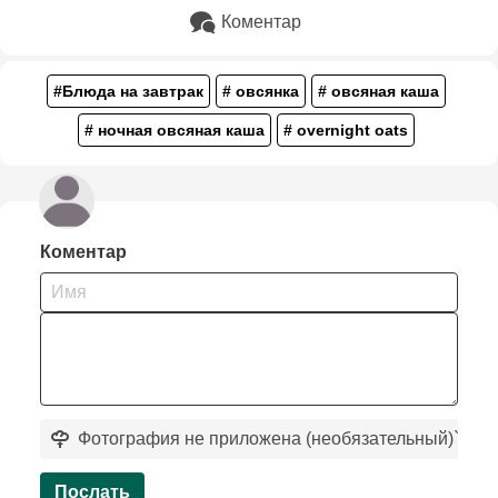
Коментар
#Блюда на завтрак
# овсянка
# овсяная каша
# ночная овсяная каша
# overnight oats
Коментар
Фотография не приложена (необязательный)
`
Послать