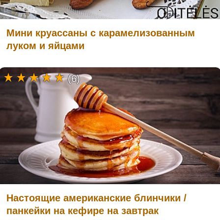
Мини круассаны с карамелизованным
луком и яйцами
(6)
Настоящие американские блинчики /
панкейки на кефире на завтрак