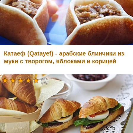
Катаеф (Qatayef) - арабские блинчики из
муки с творогом, яблоками и корицей
(2)