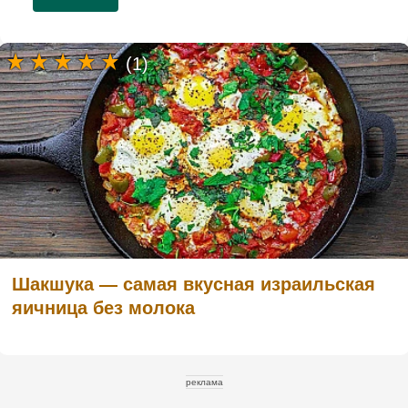
(1)
Шакшука — самая вкусная израильская
яичница без молока
реклама