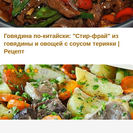
Говядина по-китайски: "Стир-фрай" из
говядины и овощей с соусом терияки |
Рецепт
(1)