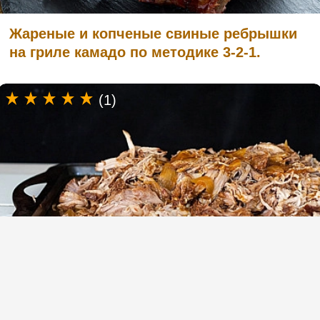
Жареные и копченые свиные ребрышки
на гриле камадо по методике 3-2-1.
(1)
Медленно запеченная свиная лопатка в
духовке (рваная свинина)