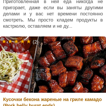
Приготовленная в ней еда никогда не
пригорает, даже если вы заняты другими
делами и у вас нет времени постоянно
смотреть. Мы просто кладем продукты в
кастрюлю, оставляем и не ду...
(2)
Кусочки бекона жареные на гриле камадо
(Pork belly burnt ends)