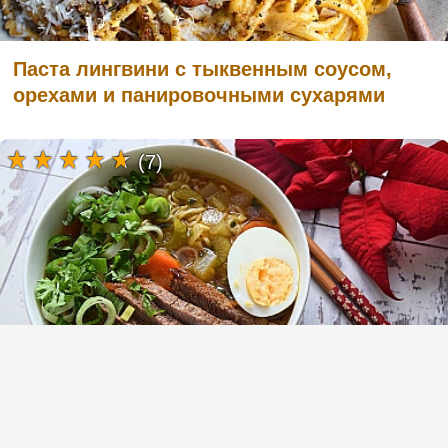
Паста лингвини с тыквенным соусом,
орехами и панировочными сухарями
(7)
Суп рамен (Ramen) с говядиной и
пшеничной пастой