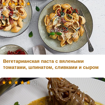
(1)
Вегетарианская паста с вялеными
томатами, шпинатом, сливками и сыром
(2)