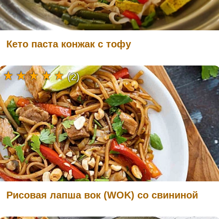
Кето паста конжак с тофу
(2)
Рисовая лапша вок (WOK) со свининой