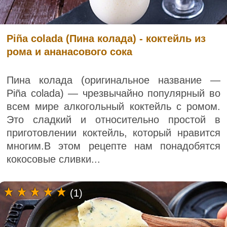
Piña colada (Пина колада) - коктейль из
рома и ананасового сока
Пина колада (оригинальное название —
Piña colada) — чрезвычайно популярный во
всем мире алкогольный коктейль с ромом.
Это сладкий и относительно простой в
приготовлении коктейль, который нравится
многим.В этом рецепте нам понадобятся
кокосовые сливки...
(1)