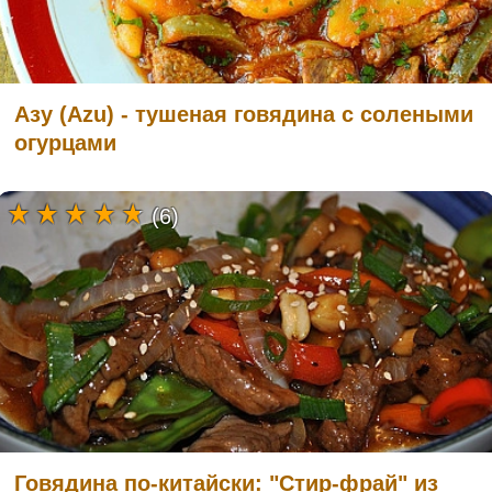
Азу (Azu) - тушеная говядина с солеными
огурцами
(6)
Говядина по-китайски: "Стир-фрай" из