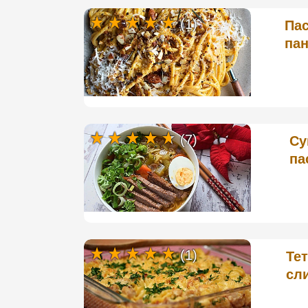
(1)
Пас
па
(7)
Су
па
(1)
Тет
сл