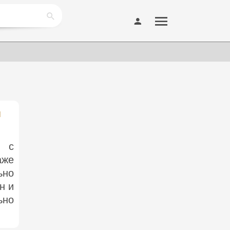
м
и с
аже
ьно
н и
ьно