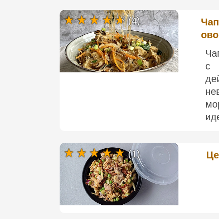
(4)
Чап
ово
Ча
с 
де
н
мо
ид
(1)
Це