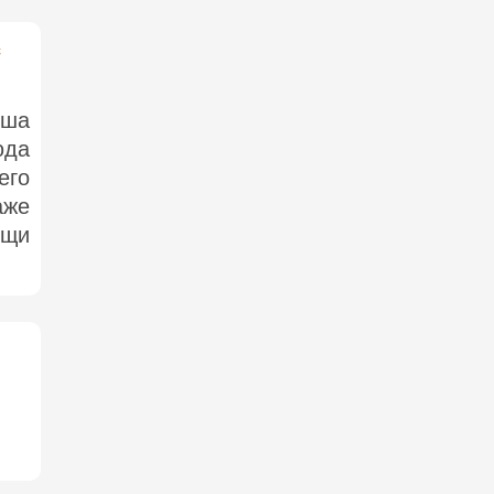
с
пша
юда
его
же
ощи