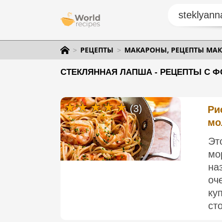
РЕЦЕПТЫ
МАКАРОНЫ, РЕЦЕПТЫ МАК
СТЕКЛЯННАЯ ЛАПША - РЕЦЕПТЫ С Ф
(3)
Ри
мо
Эт
мо
на
оч
ку
сто