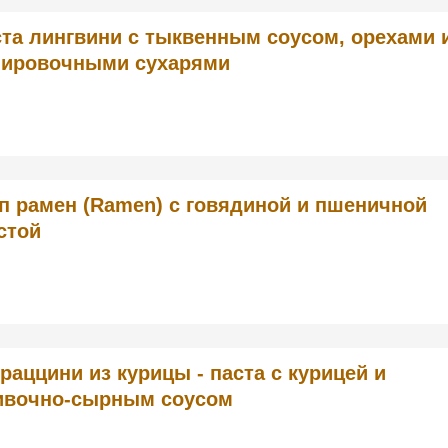
та лингвини с тыквенным соусом, орехами 
нировочными сухарями
п рамен (Ramen) с говядиной и пшеничной
стой
раццини из курицы - паста с курицей и
ивочно-сырным соусом