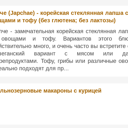
че (Japchae) - корейская стеклянная лапша 
щами и тофу (без глютена; без лактозы)
пче - замечательная корейская стеклянная ла
овощами и тофу. Вариантов этого бл
йствительно много, и очень часто вы встретите 
евеганский вариант с мясом или да
репродуктами. Тофу, грибы или различные ов
еально подходят для пр...
льнозерновые макароны с курицей