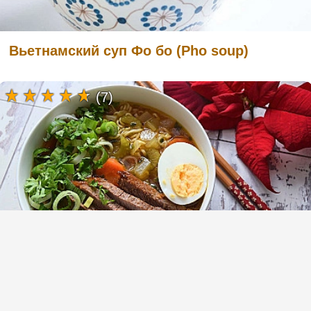
Вьетнамский суп Фо бо (Pho soup)
(7)
Суп рамен (Ramen) с говядиной и
пшеничной пастой