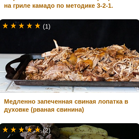
на гриле камадо по методике 3-2-1.
(1)
Медленно запеченная свиная лопатка в
духовке (рваная свинина)
(2)