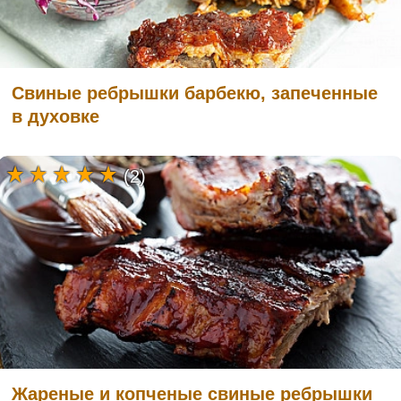
Свиные ребрышки барбекю, запеченные
в духовке
(2)
Жареные и копченые свиные ребрышки