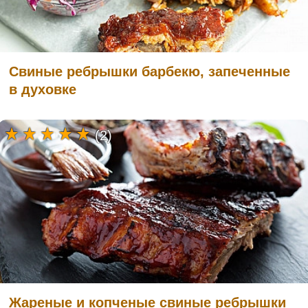
Свиные ребрышки барбекю, запеченные
в духовке
(2)
Жареные и копченые свиные ребрышки