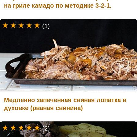
на гриле камадо по методике 3-2-1.
(1)
Медленно запеченная свиная лопатка в
духовке (рваная свинина)
(2)