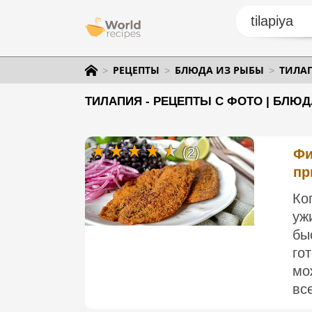
РЕЦЕПТЫ
БЛЮДА ИЗ РЫБЫ
ТИЛА
ТИЛАПИЯ - РЕЦЕПТЫ С ФОТО | БЛЮД
(2)
Фи
пр
Ко
уж
бы
го
мо
вс