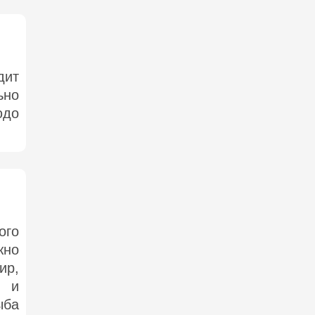
дит
ьно
юдо
ого
жно
ир,
, и
ыба