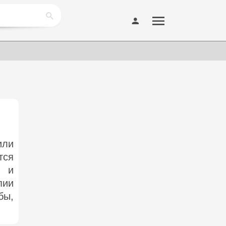
или
тся
е и
пии
бы,