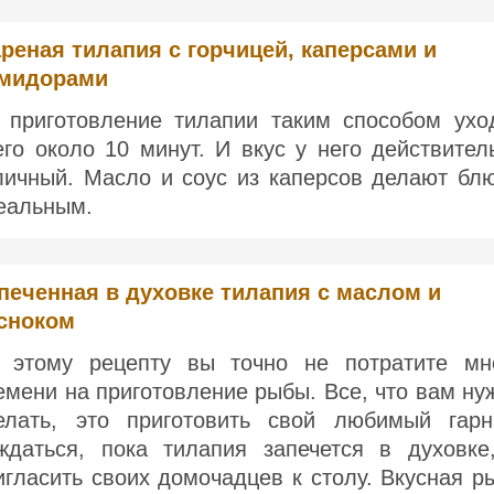
реная тилапия с горчицей, каперсами и
мидорами
 приготовление тилапии таким способом ухо
его около 10 минут. И вкус у него действител
личный. Масло и соус из каперсов делают бл
еальным.
печенная в духовке тилапия с маслом и
сноком
 этому рецепту вы точно не потратите мн
емени на приготовление рыбы. Все, что вам ну
елать, это приготовить свой любимый гарн
ждаться, пока тилапия запечется в духовке
игласить своих домочадцев к столу. Вкусная р