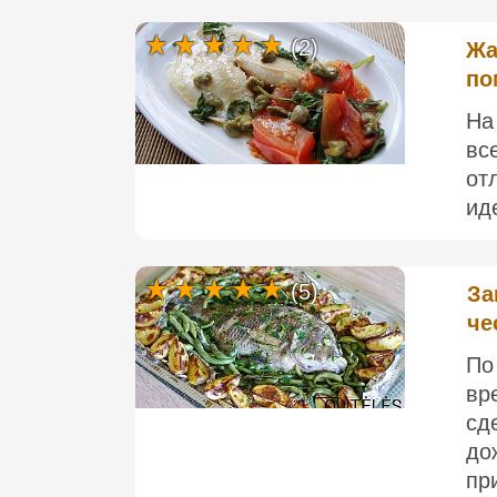
(2)
Жа
по
На
вс
от
ид
(5)
За
че
По
вр
сд
до
пр