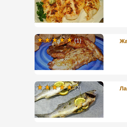
(1)
Жа
(2)
Ла