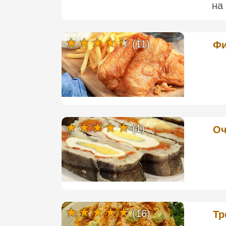
на 
(11)
Фи
(1)
Оч
(16)
Тр