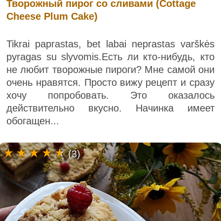
Творожный пирог со сливами (Cottage
Cheese Plum Cake)
Tikrai paprastas, bet labai neprastas varškės
pyragas su slyvomis.Есть ли кто-нибудь, кто
не любит творожные пироги? Мне самой они
очень нравятся. Просто вижу рецепт и сразу
хочу попробовать. Это оказалось
действительно вкусно. Начинка имеет
обогащен...
(3)