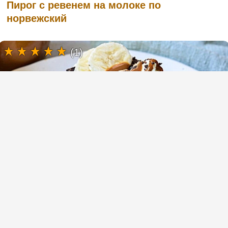
Пирог с ревенем на молоке по
норвежский
(1)
Торт баноффи (Banoffee) с бананами,
карамелью и взбитыми сливками
(2)