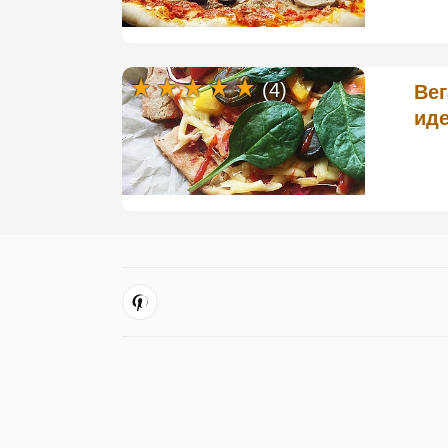
(4)
Вег
ид