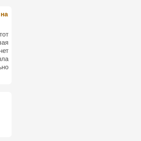
 на
тот
вая
нет
ыла
ьно