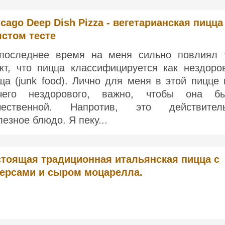
cago Deep Dish Pizza - вегетарианская пицца
лстом тесте
последнее время на меня сильно повлиял 
кт, что пицца классифицируется как нездоро
ща (junk food). Лично для меня в этой пицце 
чего нездорового, важно, чтобы она б
чественной. Напротив, это действител
лезное блюдо. Я пеку...
тоящая традиционная итальянская пицца с
ерсами и сыром моцарелла.