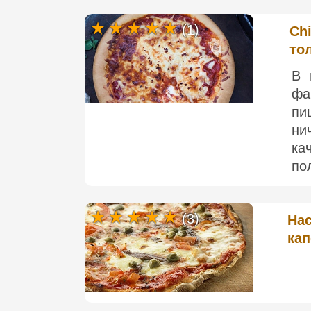
(1)
Chi
то
В 
фа
пи
ни
ка
по
(3)
Нас
кап