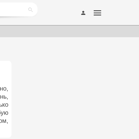
но,
нь,
ько
бую
ом,