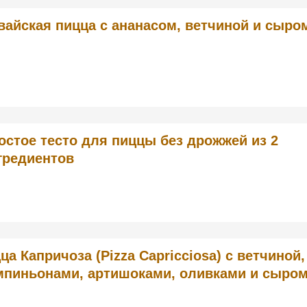
вайская пицца с ананасом, ветчиной и сыро
остое тесто для пиццы без дрожжей из 2
гредиентов
ца Капричоза (Pizza Capricciosa) с ветчиной,
пиньонами, артишоками, оливками и сыро