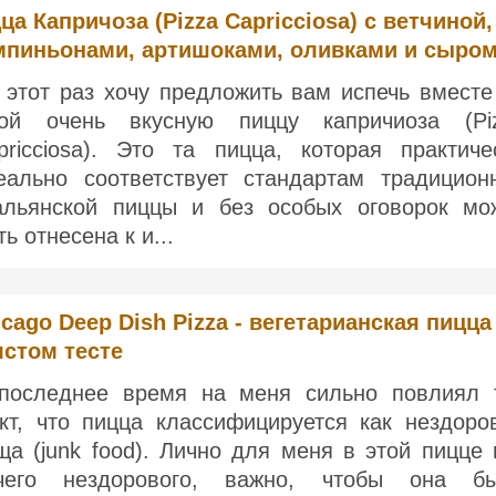
ца Капричоза (Pizza Capricciosa) с ветчиной,
пиньонами, артишоками, оливками и сыро
 этот раз хочу предложить вам испечь вместе
ой очень вкусную пиццу капричиоза (Pi
pricciosa). Это та пицца, которая практиче
еально соответствует стандартам традицион
альянской пиццы и без особых оговорок мо
ь отнесена к и...
cago Deep Dish Pizza - вегетарианская пицца
лстом тесте
последнее время на меня сильно повлиял 
кт, что пицца классифицируется как нездоро
ща (junk food). Лично для меня в этой пицце 
чего нездорового, важно, чтобы она б