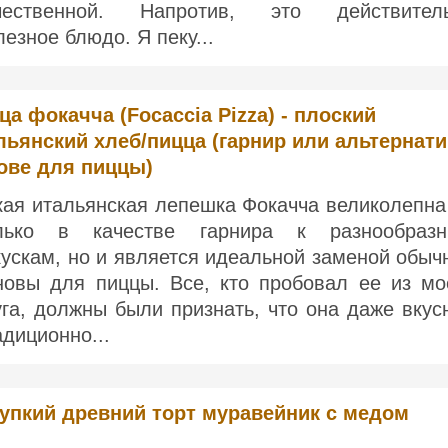
чественной. Напротив, это действител
лезное блюдо. Я пеку...
ца фокачча (Focaccia Pizza) - плоский
льянский хлеб/пицца (гарнир или альтернат
ове для пиццы)
кая итальянская лепешка Фокачча великолепна
лько в качестве гарнира к разнообраз
кускам, но и является идеальной заменой обыч
новы для пиццы. Все, кто пробовал ее из мо
уга, должны были признать, что она даже вкус
адиционно...
упкий древний торт муравейник с медом