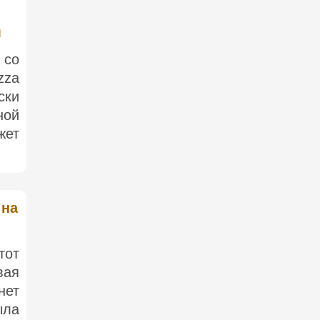
м
 со
zza
ски
ной
жет
 на
тот
вая
нет
ыла