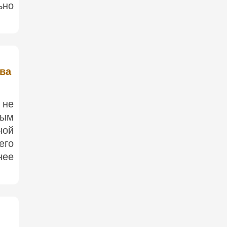
ьно
ива
 не
ным
ной
его
нее