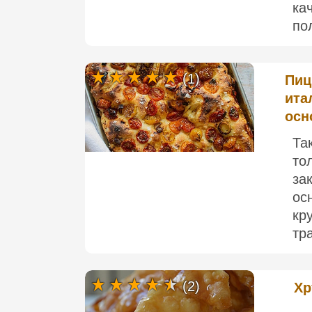
ка
по
(1)
Пиц
ита
осн
Та
то
за
ос
кр
тр
(2)
Хр