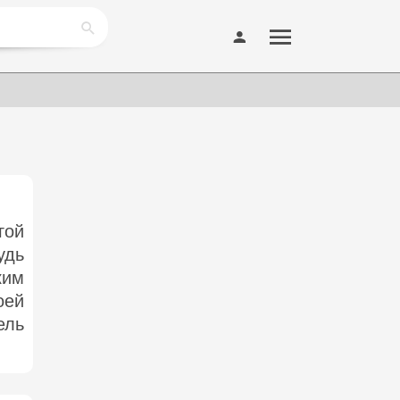
гой
удь
ким
оей
ель