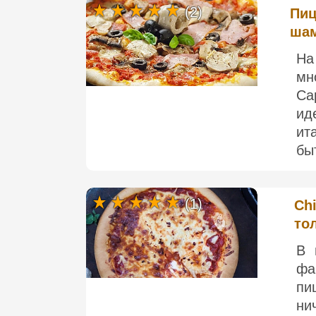
(2)
Пиц
шам
На
мн
Ca
ид
ит
быт
(1)
Chi
то
В 
фа
пи
ни