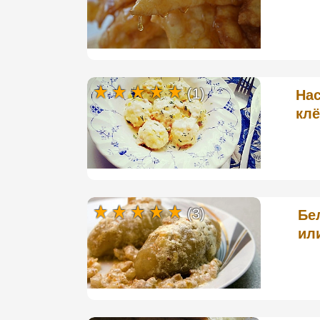
(1)
На
клё
(3)
Бе
ил