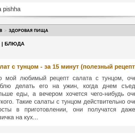
В
ЗДОРОВАЯ ПИЩА
 | БЛЮДА
лат с тунцом - за 15 минут (полезный рецепт
о мой любимый рецепт салата с тунцом, оч
блю делать его на ужин, когда днем ​​съе
льше еды, а вечером хочется чего-нибудь оч
гкого. Такие салаты с тунцом действительно оч
осты в приготовлении, они получатся даж
ичка на кух...