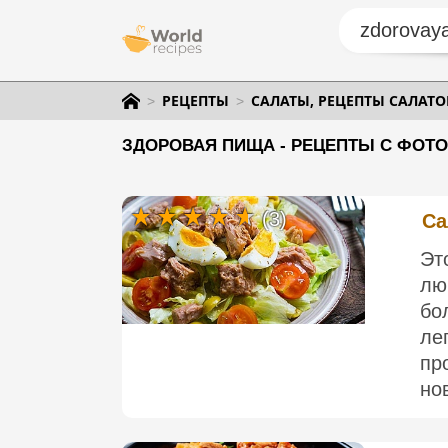
РЕЦЕПТЫ
САЛАТЫ, РЕЦЕПТЫ САЛАТО
ЗДОРОВАЯ ПИЩА - РЕЦЕПТЫ С ФОТО
(3)
Са
Эт
лю
бо
ле
пр
нов