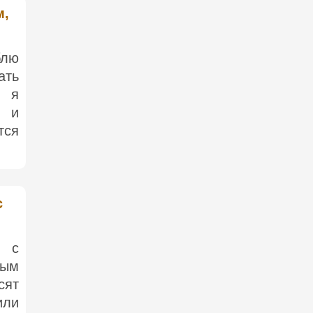
м,
блю
ать
, я
й и
тся
с
с с
ным
сят
или