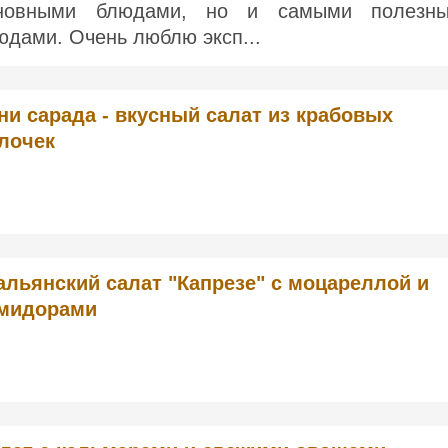
новными блюдами, но и самыми полезн
юдами. Очень люблю эксп...
ни сарада - вкусный салат из крабовых
лочек
альянский салат "Капрезе" с моцареллой и
мидорами