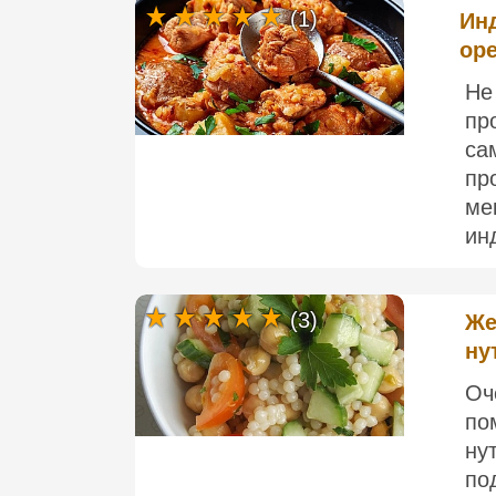
(1)
Инд
ор
Не
пр
са
пр
ме
ин
(3)
Же
ну
Оч
по
ну
по