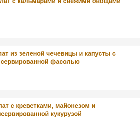
лат с кальмарами и свежими овощами
лат из зеленой чечевицы и капусты с
нсервированной фасолью
лат с креветками, майонезом и
нсервированной кукурузой