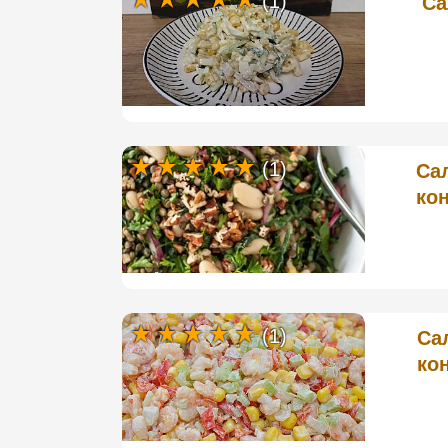
(1)
Са
(1)
Са
ко
(1)
Са
ко