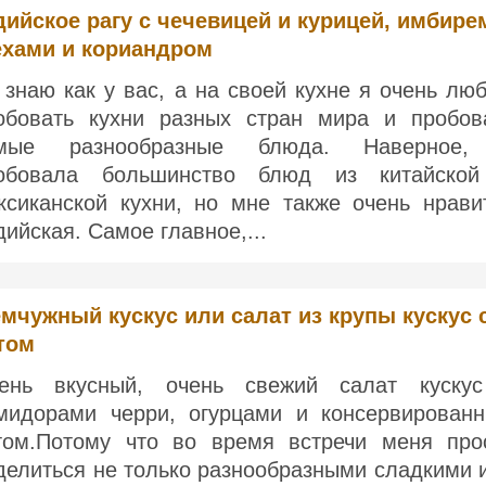
ийское рагу с чечевицей и курицей, имбире
ехами и кориандром
 знаю как у вас, а на своей кухне я очень лю
обовать кухни разных стран мира и пробов
мые разнообразные блюда. Наверное
обовала большинство блюд из китайско
ксиканской кухни, но мне также очень нрави
дийская. Самое главное,...
мчужный кускус или салат из крупы кускус 
том
ень вкусный, очень свежий салат куску
мидорами черри, огурцами и консервирован
том.Потому что во время встречи меня про
делиться не только разнообразными сладкими 