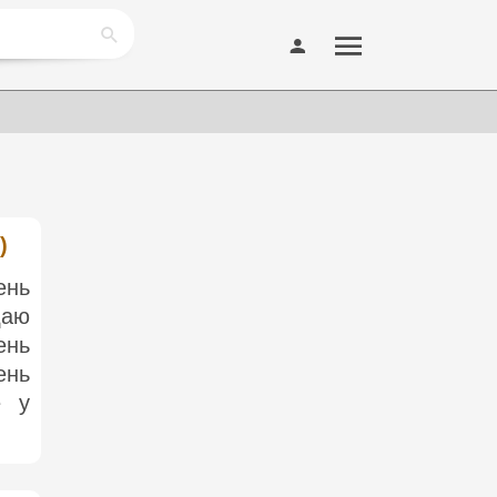
)
ень
даю
ень
ень
е у