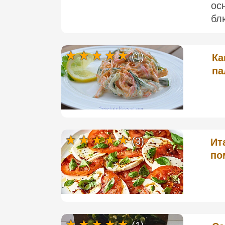
ос
бл
(1)
Ка
па
(3)
Ит
по