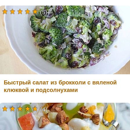
(5)
Быстрый салат из брокколи с вяленой
клюквой и подсолнухами
(4)