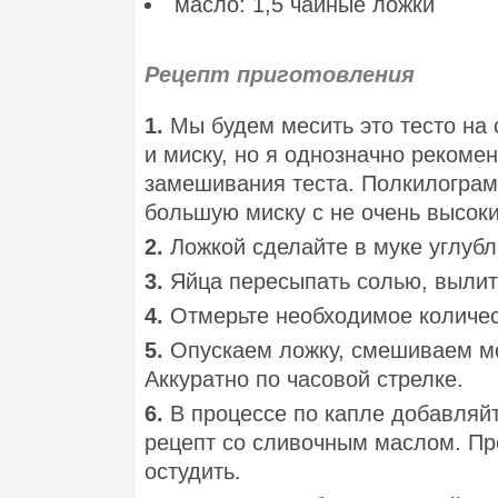
масло: 1,5 чайные ложки
Рецепт приготовления
1.
Мы будем месить это тесто на 
и миску, но я однозначно рекоме
замешивания теста. Полкилограмм
большую миску с не очень высок
2.
Ложкой сделайте в муке углубл
3.
Яйца пересыпать солью, вылить
4.
Отмерьте необходимое количес
5.
Опускаем ложку, смешиваем мо
Аккуратно по часовой стрелке.
6.
В процессе по капле добавляйт
рецепт со сливочным маслом. Пр
остудить.