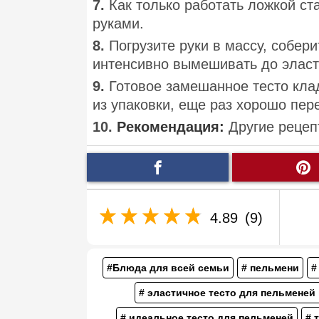
7.
Как только работать ложкой ст
руками.
8.
Погрузите руки в массу, собер
интенсивно вымешивать до эласт
9.
Готовое замешанное тесто клад
из упаковки, еще раз хорошо пе
10.
Рекомендация:
Другие рецеп
4.89
(9)
#Блюда для всей семьи
# пельмени
#
# эластичное тесто для пельменей
# идеальное тесто для пельменей
# 