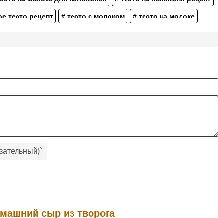
ое тесто рецепт
# тесто с молоком
# тесто на молоке
зательный)
`
машний сыр из творога