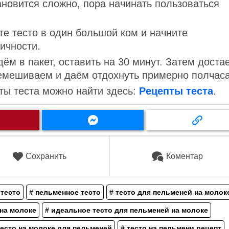
ановится сложно, пора начинать пользоваться
ите тесто в один большой ком и начните
ичности.
ём в пакет, оставить на 30 минут. Затем доста
ремешиваем и даём отдохнуть примерно полчаса
ты теста можно найти здесь:
Рецепты теста
.
Сохранить
Коментар
 тесто
# пельменное тесто
# тесто для пельменей на молок
 на молоке
# идеальное тесто для пельменей на молоке
тесто на молоке для пельменей
# тесто на пельмени рецепт