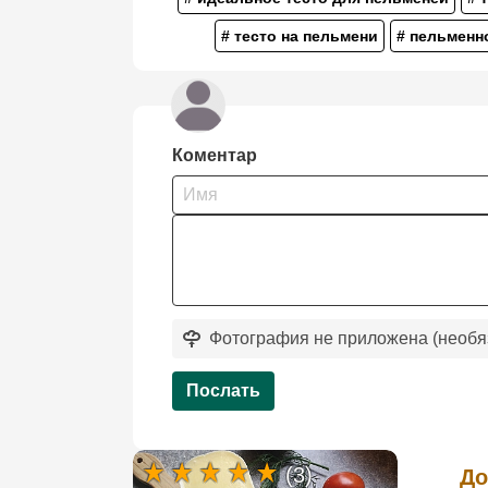
# тесто на пельмени
# пельменн
Коментар
Фотография не приложена (необя
Послать
(3)
До