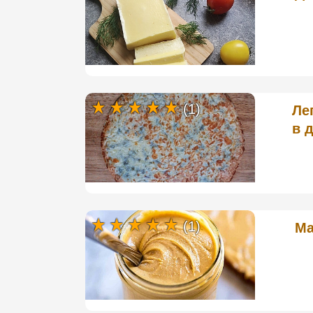
(1)
Ле
в 
(1)
Ма