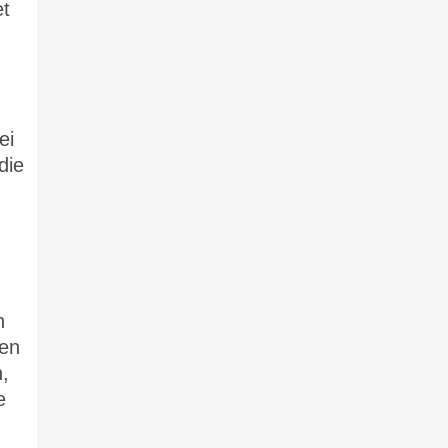
et
ei
die
h
ten
,
e