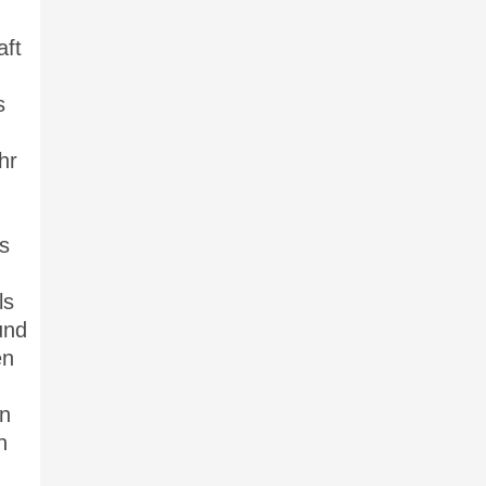
aft
s
hr
s
ls
und
en
in
n