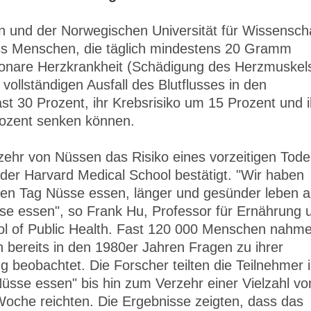
n und der Norwegischen Universität für Wissensch
ss Menschen, die täglich mindestens 20 Gramm
oronare Herzkrankheit (Schädigung des Herzmuskel
ollständigen Ausfall des Blutflusses in den
st 30 Prozent, ihr Krebsrisiko um 15 Prozent und i
rozent senken können.
rzehr von Nüssen das Risiko eines vorzeitigen Tode
 der Harvard Medical School bestätigt. "Wir haben
eden Tag Nüsse essen, länger und gesünder leben a
sse essen", so Frank Hu, Professor für Ernährung 
ol of Public Health. Fast 120 000 Menschen nahm
en bereits in den 1980er Jahren Fragen zu ihrer
 beobachtet. Die Forscher teilten die Teilnehmer 
Nüsse essen" bis hin zum Verzehr einer Vielzahl vo
oche reichten. Die Ergebnisse zeigten, dass das