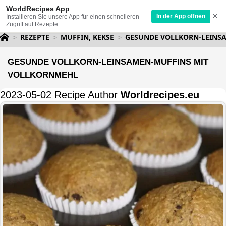
WorldRecipes App
×
In der App öffnen
Installieren Sie unsere App für einen schnelleren
Zugriff auf Rezepte.
REZEPTE
MUFFIN, KEKSE
GESUNDE VOLLKORN-LEINS
GESUNDE VOLLKORN-LEINSAMEN-MUFFINS MIT
VOLLKORNMEHL
2023-05-02 Recipe Author
Worldrecipes.eu