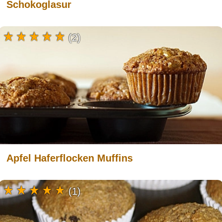
Schokoglasur
(2)
Apfel Haferflocken Muffins
(1)