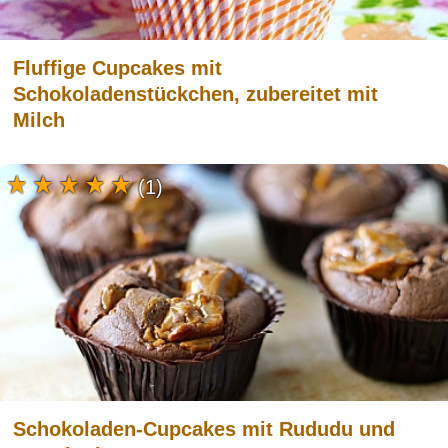
Fluffige Cupcakes mit
Schokoladenstückchen, zubereitet mit
Milch
(1)
Schokoladen-Cupcakes mit Rududu und