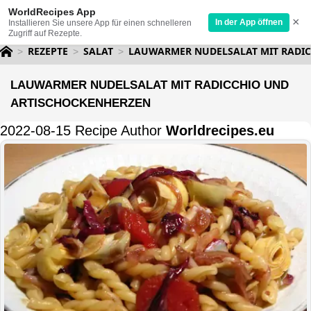
WorldRecipes App
×
In der App öffnen
Installieren Sie unsere App für einen schnelleren
Zugriff auf Rezepte.
REZEPTE
SALAT
LAUWARMER NUDELSALAT MIT RADI
LAUWARMER NUDELSALAT MIT RADICCHIO UND
ARTISCHOCKENHERZEN
2022-08-15 Recipe Author
Worldrecipes.eu