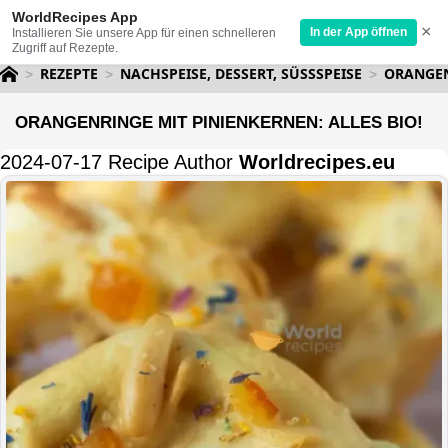
WorldRecipes App
×
In der App öffnen
Installieren Sie unsere App für einen schnelleren
Zugriff auf Rezepte.
REZEPTE
NACHSPEISE, DESSERT, SÜSSSPEISE
ORANGEN
ORANGENRINGE MIT PINIENKERNEN: ALLES BIO!
2024-07-17 Recipe Author
Worldrecipes.eu