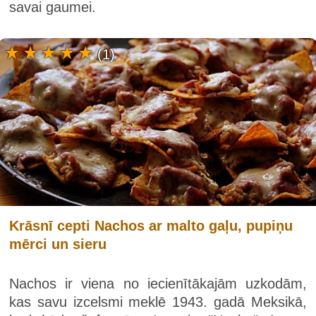
savai gaumei.
(1)
Krāsnī cepti Nachos ar malto gaļu, pupiņu
mērci un sieru
Nachos ir viena no iecienītākajām uzkodām,
kas savu izcelsmi meklē 1943. gadā Meksikā,