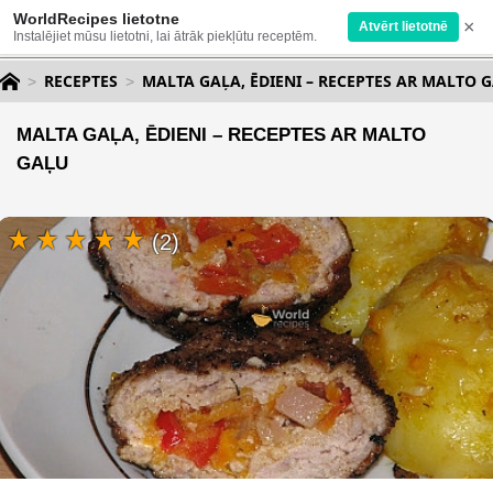
WorldRecipes lietotne
×
Atvērt lietotnē
Instalējiet mūsu lietotni, lai ātrāk piekļūtu receptēm.
RECEPTES
MALTA GAĻA, ĒDIENI – RECEPTES AR MALTO 
MALTA GAĻA, ĒDIENI – RECEPTES AR MALTO
GAĻU
(2)