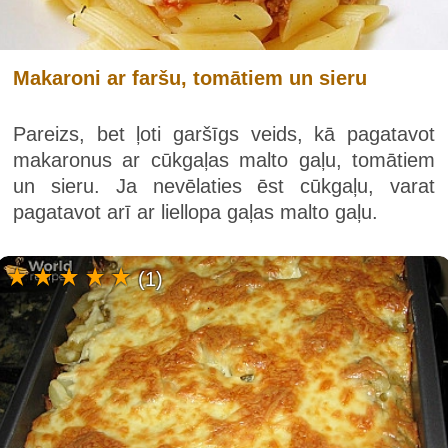
Makaroni ar faršu, tomātiem un sieru
Pareizs, bet ļoti garšīgs veids, kā pagatavot
makaronus ar cūkgaļas malto gaļu, tomātiem
un sieru. Ja nevēlaties ēst cūkgaļu, varat
pagatavot arī ar liellopa gaļas malto gaļu.
(1)