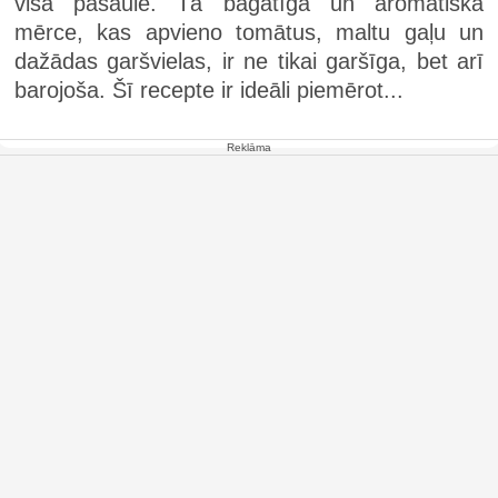
visā pasaulē. Tā bagātīgā un aromātiskā
mērce, kas apvieno tomātus, maltu gaļu un
dažādas garšvielas, ir ne tikai garšīga, bet arī
barojoša. Šī recepte ir ideāli piemērot...
Reklāma