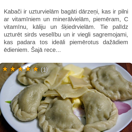
Kabači ir uzturvielām bagāti dārzeņi, kas ir pilni
ar vitamīniem un minerālvielām, piemēram, C
vitamīnu, kāliju un šķiedrvielām. Tie palīdz
uzturēt sirds veselību un ir viegli sagremojami,
kas padara tos ideāli piemērotus dažādiem
ēdieniem. Šajā rece...
(1)