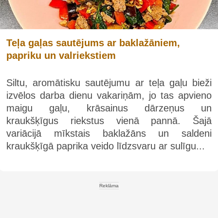
Teļa gaļas sautējums ar baklažāniem,
papriku un valriekstiem
Siltu, aromātisku sautējumu ar teļa gaļu bieži
izvēlos darba dienu vakariņām, jo tas apvieno
maigu gaļu, krāsainus dārzeņus un
kraukšķīgus riekstus vienā pannā. Šajā
variācijā mīkstais baklažāns un saldeni
kraukšķīgā paprika veido līdzsvaru ar sulīgu...
Reklāma