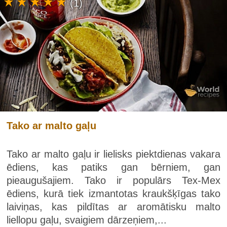
(1)
Tako ar malto gaļu
Tako ar malto gaļu ir lielisks piektdienas vakara
ēdiens, kas patiks gan bērniem, gan
pieaugušajiem. Tako ir populārs Tex-Mex
ēdiens, kurā tiek izmantotas kraukšķīgas tako
laiviņas, kas pildītas ar aromātisku malto
liellopu gaļu, svaigiem dārzeņiem,...