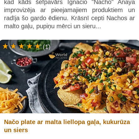
kad kāds šefpavārs Ignacio "Nacho" Anaya
improvizēja ar pieejamajiem produktiem un
radīja šo gardo ēdienu. Krāsnī cepti Nachos ar
malto gaļu, pupiņu mērci un sieru...
(1)
Načo plate ar malta liellopa gaļa, kukurūza
un siers