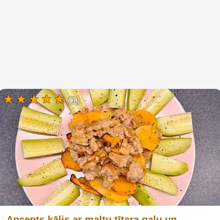
(1)
Apcepts kālis ar maltu tītara gaļu un