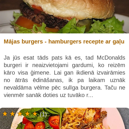
Mājas burgers - hamburgers recepte ar gaļu
Ja jūs esat tāds pats kā es, tad McDonalds
burgeri ir neaizvietojami gardumi, ko reizēm
kāro visa ģimene. Lai gan ikdienā izvairāmies
no ātrās ēdināšanas, ik pa laikam uznāk
nevaldāma vēlme pēc sulīga burgera. Taču ne
vienmēr sanāk doties uz tuvāko r...
(1)