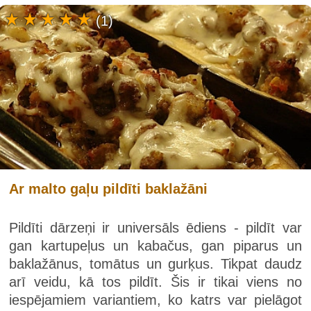
(1)
Ar malto gaļu pildīti baklažāni
Pildīti dārzeņi ir universāls ēdiens - pildīt var
gan kartupeļus un kabačus, gan piparus un
baklažānus, tomātus un gurķus. Tikpat daudz
arī veidu, kā tos pildīt. Šis ir tikai viens no
iespējamiem variantiem, ko katrs var pielāgot