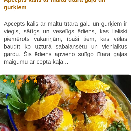
gurķiem
Apcepts kālis ar maltu tītara gaļu un gurķiem ir
viegls, sātīgs un veselīgs ēdiens, kas lieliski
piemērots vakariņām, īpaši tiem, kas vēlas
baudīt ko uzturā sabalansētu un vienlaikus
gardu. Šis ēdiens apvieno sulīgo tītara gaļas
maigumu ar ceptā kāļa...
(1)