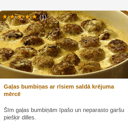
(1)
Gaļas bumbiņas ar rīsiem saldā krējuma
mērcē
Šīm gaļas bumbiņām īpašo un neparasto garšu
piešķir dilles.