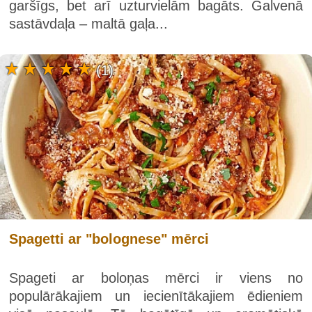
garšīgs, bet arī uzturvielām bagāts. Galvenā
sastāvdaļa – maltā gaļa...
(1)
Spagetti ar "bolognese" mērci
Spageti ar boloņas mērci ir viens no
populārākajiem un iecienītākajiem ēdieniem