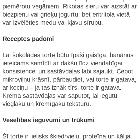
piemērotu vegāniem. Rikotas sieru var aizstāt ar
biezpienu vai grieķu jogurtu, bet eritritola vietā
var izvēlēties medu vai kļavu sīrupu.
Receptes padomi
Lai šokolādes torte būtu īpaši gaisīga, banānus
ieteicams samīcīt ar dakšu līdz viendabīgai
konsistencei un sastāvdaļas labi sajaukt. Cepot
mikroviļņu krāsnī, pārbaudiet, vai torte ir gatava,
ar kociņu – ja tas iznāk tīrs, torte ir gatava.
Krēma sastāvdaļas var saputot, lai iegūtu
vieglāku un krēmīgāku tekstūru.
Veselības ieguvumi un trūkumi
Šī torte ir lielisks šķiedrvielu, proteīna un kālija