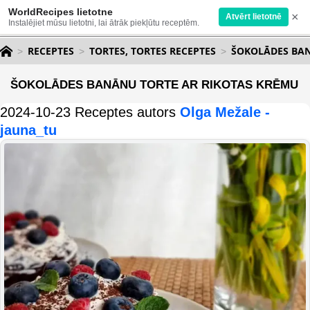
WorldRecipes lietotne
×
Atvērt lietotnē
Instalējiet mūsu lietotni, lai ātrāk piekļūtu receptēm.
RECEPTES
TORTES, TORTES RECEPTES
ŠOKOLĀDES BAN
ŠOKOLĀDES BANĀNU TORTE AR RIKOTAS KRĒMU
2024-10-23 Receptes autors
Olga Mežale -
jauna_tu