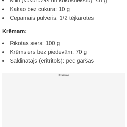
Milti (kukurūzas un kokosriekstu): 40 g
Kakao bez cukura: 10 g
Cepamais pulveris: 1/2 tējkarotes
Krēmam:
Rikotas siers: 100 g
Krēmsiers bez piedevām: 70 g
Saldinātājs (eritritols): pēc garšas
Reklāma