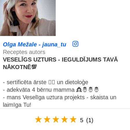
Olga Mežale - jauna_tu
Receptes autors
VESELĪGS UZTURS - IEGULDĪJUMS TAVĀ
NĀKOTNĒ💯
- sertificēta ārste 👩‍⚕️ un dietoloģe
- adekvāta 4 bērnu mamma 👸🤴🤴🤴
- mans Veselīga uztura projekts - skaista un
laimīga Tu!
5
(1)