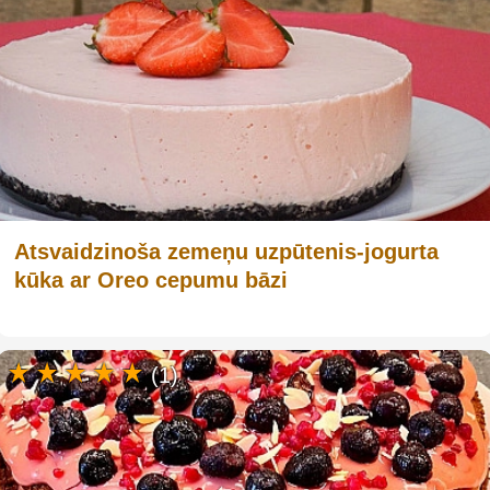
Atsvaidzinoša zemeņu uzpūtenis-jogurta
kūka ar Oreo cepumu bāzi
(1)