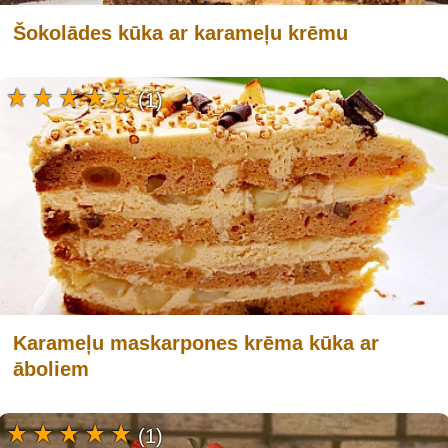
Šokolādes kūka ar karameļu krēmu
(1)
Karameļu maskarpones krēma kūka ar
āboliem
(1)