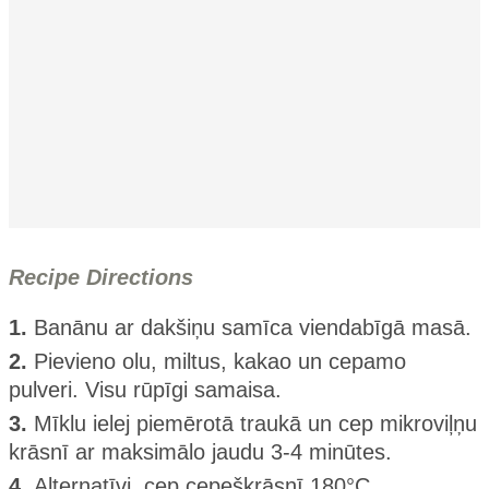
Recipe Directions
1.
Banānu ar dakšiņu samīca viendabīgā masā.
2.
Pievieno olu, miltus, kakao un cepamo
pulveri. Visu rūpīgi samaisa.
3.
Mīklu ielej piemērotā traukā un cep mikroviļņu
krāsnī ar maksimālo jaudu 3-4 minūtes.
4.
Alternatīvi, cep cepeškrāsnī 180°C