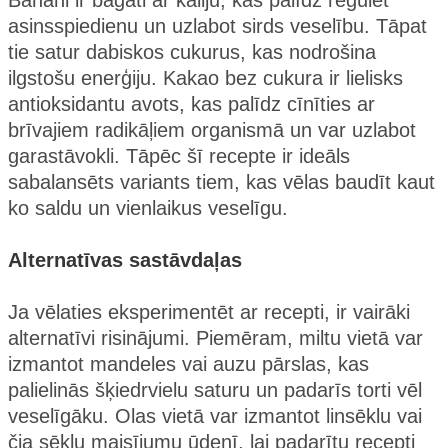
Banāni ir bagāti ar kāliju, kas palīdz regulēt
asinsspiedienu un uzlabot sirds veselību. Tāpat
tie satur dabiskos cukurus, kas nodrošina
ilgstošu enerģiju. Kakao bez cukura ir lielisks
antioksidantu avots, kas palīdz cīnīties ar
brīvajiem radikāļiem organismā un var uzlabot
garastāvokli. Tāpēc šī recepte ir ideāls
sabalansēts variants tiem, kas vēlas baudīt kaut
ko saldu un vienlaikus veselīgu.
Alternatīvas sastāvdaļas
Ja vēlaties eksperimentēt ar recepti, ir vairāki
alternatīvi risinājumi. Piemēram, miltu vietā var
izmantot mandeles vai auzu pārslas, kas
palielinās šķiedrvielu saturu un padarīs torti vēl
veselīgāku. Olas vietā var izmantot linsēklu vai
čia sēklu maisījumu ūdenī, lai padarītu recepti