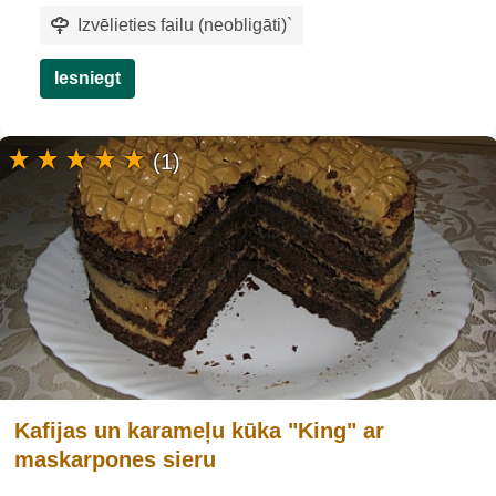
Izvēlieties failu (neobligāti)
`
Iesniegt
(1)
Kafijas un karameļu kūka "King" ar
maskarpones sieru