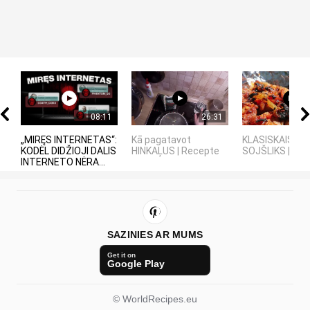
08:11
26:31
„MIRĘS INTERNETAS“:
Kā pagatavot
KLASISKAIS LA
KODĖL DIDŽIOJI DALIS
HINKAĻUS | Recepte
SOJŠLIKS | RE
INTERNETO NĖRA...
SAZINIES AR MUMS
Get it on
Google Play
© WorldRecipes.eu