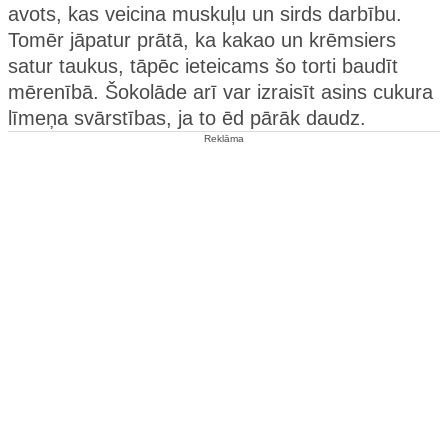
avots, kas veicina muskuļu un sirds darbību.
Tomēr jāpatur prātā, ka kakao un krēmsiers
satur taukus, tāpēc ieteicams šo torti baudīt
mērenībā. Šokolāde arī var izraisīt asins cukura
līmeņa svārstības, ja to ēd pārāk daudz.
Reklāma