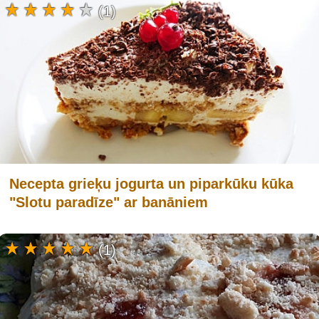
(1)
Necepta grieķu jogurta un piparkūku kūka
"Slotu paradīze" ar banāniem
(1)