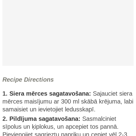
Recipe Directions
1.
Siera mērces sagatavošana:
Sajauciet siera
mērces maisījumu ar 300 ml skābā krējuma, labi
samaisiet un ievietojiet ledusskapī.
2.
Pildījuma sagatavošana:
Sasmalciniet
sīpolus un ķiplokus, un apcepiet tos pannā.
Pievienojiet sagrieztu papriku un cepiet vēl 2-3