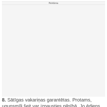
Reklāma
8.
Sātīgas vakariņas garantētas. Protams,
ugunsmīļi šeit var izpausties pilnībā. Jo ēdiens