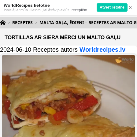
WorldRecipes lietotne
×
Atvērt lietotnē
Instalējiet mūsu lietotni, lai ātrāk piekļūtu receptēm.
RECEPTES
MALTA GAĻA, ĒDIENI – RECEPTES AR MALTO 
TORTILLAS AR SIERA MĒRCI UN MALTO GAĻU
2024-06-10 Receptes autors
Worldrecipes.lv