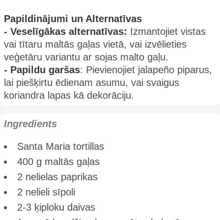
Papildinājumi un Alternatīvas
- Veselīgākas alternatīvas:
Izmantojiet vistas
vai tītaru maltās gaļas vietā, vai izvēlieties
veģetāru variantu ar sojas malto gaļu.
- Papildu garšas
: Pievienojiet jalapeño piparus,
lai piešķirtu ēdienam asumu, vai svaigus
koriandra lapas kā dekorāciju.
Ingredients
Santa Maria tortillas
400 g maltās gaļas
2 nelielas paprikas
2 nelieli sīpoli
2-3 ķiploku daivas