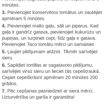
minūtes.
3.
Pievienojiet konservētos tomātus un sautējiet
apmēram 5 minūtes.
4.
Pievienojiet malto gaļu, sāli un piparus. Kad
gaļa ir gandrīz gatava, pievienojiet kukurūzu un
pupiņas, un turpiniet cept, līdz gaļa ir gatava.
Pievienojiet Taco tomātu mērci un samaisiet.
5.
Ļaujiet pildījumam atdzist. Tikmēr sarīvējiet
sieru.
6.
Sapildiet tortillas ar sagatavoto pildījumu,
sarīvējiet virsū sieru un lieciet tās cepeštraukā.
Cepiet cepeškrāsnī apmēram 20 minūtes 200
grādos.
7.
Pēc cepšanas pasniedziet ar siera mērci.
Uzturvērtība un garša ir garantēta!