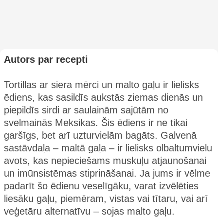
Autors par recepti
Tortillas ar siera mērci un malto gaļu ir lielisks
ēdiens, kas sasildīs aukstās ziemas dienās un
piepildīs sirdi ar saulainām sajūtām no
svelmainās Meksikas. Šis ēdiens ir ne tikai
garšīgs, bet arī uzturvielām bagāts. Galvenā
sastāvdaļa – maltā gaļa – ir lielisks olbaltumvielu
avots, kas nepieciešams muskuļu atjaunošanai
un imūnsistēmas stiprināšanai. Ja jums ir vēlme
padarīt šo ēdienu veselīgāku, varat izvēlēties
liesāku gaļu, piemēram, vistas vai tītaru, vai arī
veģetāru alternatīvu – sojas malto gaļu.