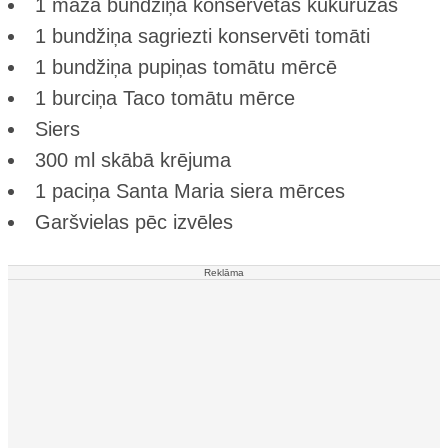
1 mazā bundžiņa konservētas kukurūzas
1 bundžiņa sagriezti konservēti tomāti
1 bundžiņa pupiņas tomātu mērcē
1 burciņa Taco tomātu mērce
Siers
300 ml skābā krējuma
1 paciņa Santa Maria siera mērces
Garšvielas pēc izvēles
Reklāma