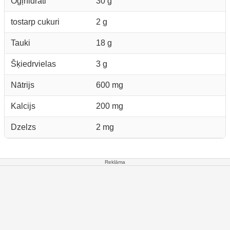
Ogļhidrāti
30 g
tostarp cukuri
2 g
Tauki
18 g
Šķiedrvielas
3 g
Nātrijs
600 mg
Kalcijs
200 mg
Dzelzs
2 mg
Reklāma