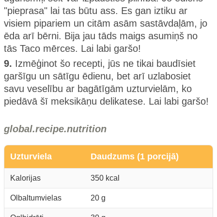
"pieprasa" lai tas būtu ass. Es gan iztiku ar
visiem pipariem un citām asām sastāvdaļām, jo
ēda arī bērni. Bija jau tāds maigs asumiņš no
tās Taco mērces. Lai labi garšo!
9.
Izmēģinot šo recepti, jūs ne tikai baudīsiet
garšīgu un sātīgu ēdienu, bet arī uzlabosiet
savu veselību ar bagātīgām uzturvielām, ko
piedāvā šī meksikāņu delikatese​. Lai labi garšo!
global.recipe.nutrition
Uzturviela
Daudzums (1 porcijā)
Kalorijas
350 kcal
Olbaltumvielas
20 g