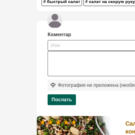
# быстрый салат
# салат на скорую руку
Коментар
Фотография не приложена (необя
Послать
(1)
Са
ко