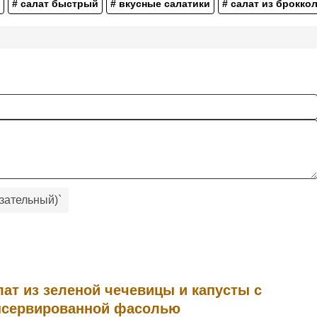
# салат быстрый
# вкусные салатики
# салат из брокко
зательный)
`
лат из зеленой чечевицы и капусты с
нсервированной фасолью