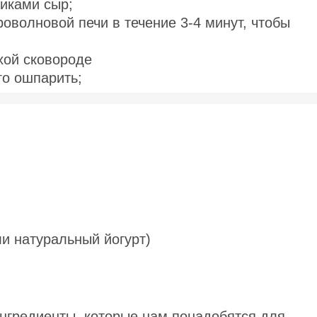
биками сыр;
роволновой печи в течение 3-4 минут, чтобы
хой сковороде
го ошпарить;
ли натуральный йогурт)
нгредиенты, которые нам понадобятся для