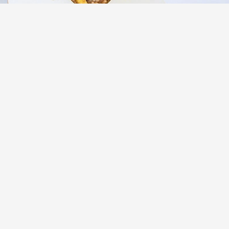
Жареный рис с яйцом и овощами по
китайски
(5)
Овощ брюква или карамелизованная
брюква