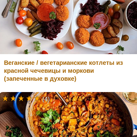
Веганские / вегетарианские котлеты из
красной чечевицы и моркови
(запеченные в духовке)
(4)