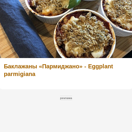
Баклажаны «Пармиджано» - Eggplant
parmigiana
реклама