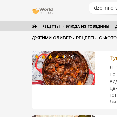
РЕЦЕПТЫ
БЛЮДА ИЗ ГОВЯДИНЫ
ДЖЕЙМИ ОЛИВЕР - РЕЦЕПТЫ С ФОТО
(4)
Ту
Я 
но
ви
це
го
бы