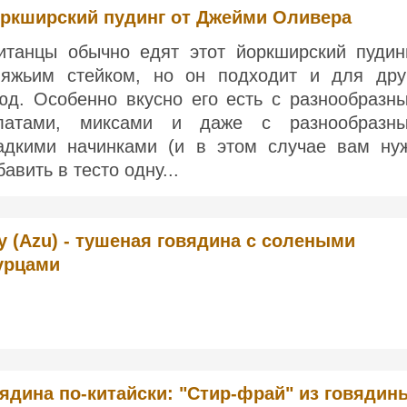
ркширский пудинг от Джейми Оливера
итанцы обычно едят этот йоркширский пудин
вяжьим стейком, но он подходит и для дру
юд. Особенно вкусно его есть с разнообразн
латами, миксами и даже с разнообразн
адкими начинками (и в этом случае вам ну
бавить в тесто одну...
у (Azu) - тушеная говядина с солеными
урцами
ядина по-китайски: "Стир-фрай" из говядин