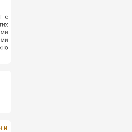
г с
гих
ыми
ыми
жно
ы и