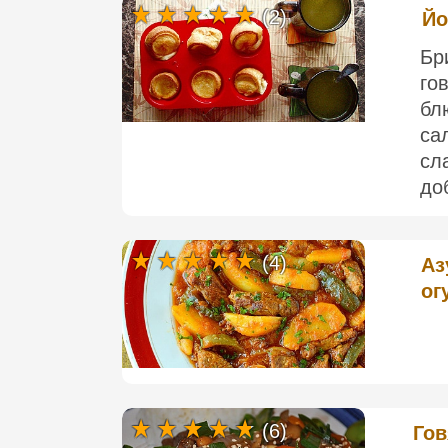
(2)
Йо
Бр
го
бл
са
сл
до
(4)
Аз
ог
(6)
Гов