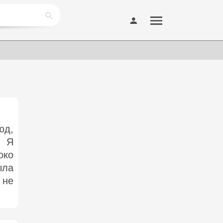
юд,
. Я
око
ыла
 не