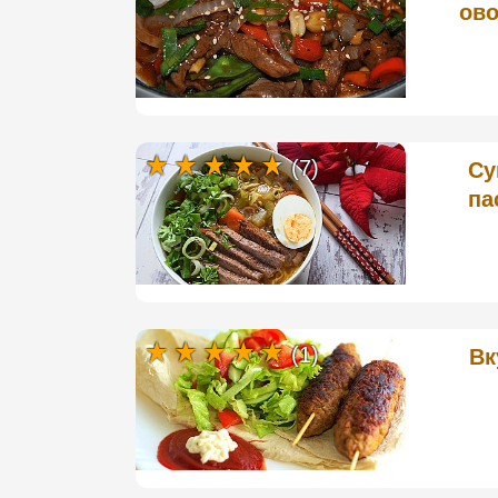
ово
(7)
Су
па
(1)
Вк