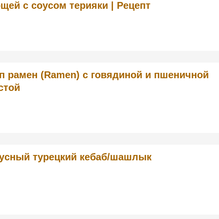
щей с соусом терияки | Рецепт
п рамен (Ramen) с говядиной и пшеничной
стой
усный турецкий кебаб/шашлык