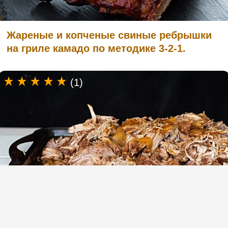
Жареные и копченые свиные ребрышки
на гриле камадо по методике 3-2-1.
(1)
Медленно запеченная свиная лопатка в
духовке (рваная свинина)