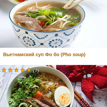
Вьетнамский суп Фо бо (Pho soup)
(7)