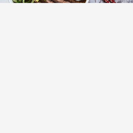
Суп рамен (Ramen) с говядиной и
пшеничной пастой
(16)
Суп том ям с курицей и креветками